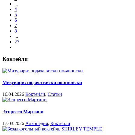
...
4
5
6
7
8
...
27
Коктейли
Мизувари: подача виски по-японски
16.04.2026
Коктейли
,
Статьи
Эспрессо Мартини
17.03.2026
Алкопедия
,
Коктейли