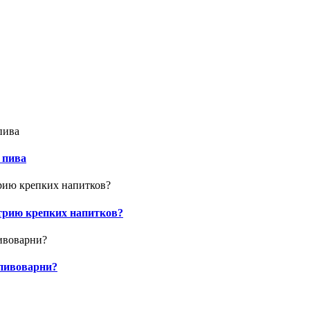
 пива
стрию крепких напитков?
 пивоварни?