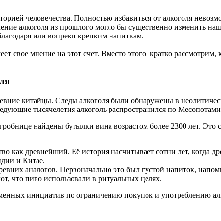
торией человечества. Полностью избавиться от алкоголя невозм
чение алкоголя из прошлого могло бы существенно изменить на
благодаря или вопреки крепким напиткам.
ет свое мнение на этот счет. Вместо этого, кратко рассмотрим,
оля
древние китайцы. Следы алкоголя были обнаружены в неолитиче
следующие тысячелетия алкоголь распространился по Месопотамии
гробнице найдены бутылки вина возрастом более 2300 лет. Это с
о как древнейший. Её история насчитывает сотни лет, когда дре
ндии и Китае.
х древних аналогов. Первоначально это был густой напиток, нап
ают, что пиво использовали в ритуальных целях.
ременных инициатив по ограничению покупок и употреблению ал