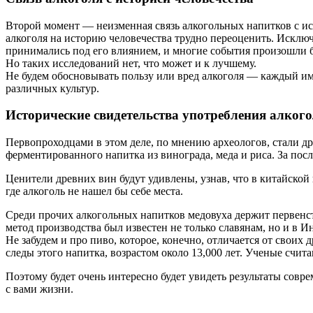
Второй момент — неизменная связь алкогольных напитков с ис
алкоголя на историю человечества трудно переоценить. Исклю
принимались под его влиянием, и многие события произошли 
Но таких исследований нет, что может и к лучшему.
Не будем обосновывать пользу или вред алкоголя — каждый име
различных культур.
Исторические свидетельства употребления алког
Первопроходцами в этом деле, по мнению археологов, стали 
ферментированного напитка из винограда, меда и риса. За по
Ценители древних вин будут удивлены, узнав, что в китайской 
где алкоголь не нашел бы себе места.
Среди прочих алкогольных напитков медовуха держит первенств
метод производства был известен не только славянам, но и в И
Не забудем и про пиво, которое, конечно, отличается от свои
следы этого напитка, возрастом около 13,000 лет. Ученые счит
Поэтому будет очень интересно будет увидеть результаты сов
с вами жизни.