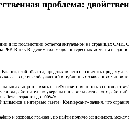
ественная проблема: двойстве
ний и их последствий остается актуальной на страницах СМИ. С
а РБК-Вино. Выделим только два интересных момента из данно
а Вологодской области, предложившего ограничить продажу алког
казывалась в центре обсуждений в публичных заявлениях чиновни
ры таких запретов взять на себя ответственность за последстви
ли вы действительно уверены в правильности своих действий, б
 работе возрастет до 100%’».
 Филимонов в интервью газете «Коммерсант» заявил, что ограни
рафию и здоровье граждан, но найти прямую зависимость между 