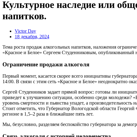
Культурное наследие или общ
напитков.
Victor Day
18 декабря, 2024
Тема роста продаж алкогольных напитков, наложения ограниче
«Красное и Белое» Сергеем Студенниковым, опубликованный н
Ограничение продажи алкоголя
Первый момент, касается скорее всего инициативы губернатор
14:00. В связи с этим сеть «Красное и Белое» неоднократно о
Сергей Студенников задает прямой вопрос: готовы ли инициато
приведет к улучшению ситуации, особенно среди молодежи? «Ес
уровень смертности и пьянства упадет, а производительность на
Стоит отметить, что Губернатор Вологодской области Георгий
регионе в 1,5–2 раза в ближайшие пять лет.
Мы, безусловно, разделяем беспокойство губернатора за демог
Связь алкоголя с историей человечества