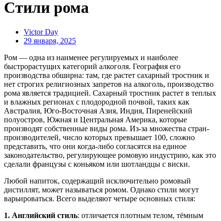
Стили рома
Victor Day
29 января, 2025
Ром — одна из наименее регулируемых и наиболее
быстрорастущих категорий алкоголя. География его
производства обширна: там, где растет сахарный тростник и
нет строгих религиозных запретов на алкоголь, производство
рома является традицией. Сахарный тростник растет в теплых
и влажных регионах с плодородной почвой, таких как
Австралия, Юго-Восточная Азия, Индия, Пиренейский
полуостров, Южная и Центральная Америка, которые
производят собственные виды рома. Из-за множества стран-
производителей, число которых превышает 100, сложно
представить, что они когда-либо согласятся на единое
законодательство, регулирующее ромовую индустрию, как это
сделали французы с коньяком или шотландцы с виски.
Любой напиток, содержащий исключительно ромовый
дистиллят, может называться ромом. Однако стили могут
варьироваться. Всего выделяют четыре основных стиля:
1. Английский стиль
: отличается плотным телом, тёмным