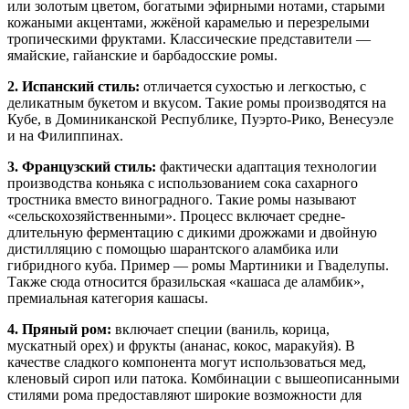
или золотым цветом, богатыми эфирными нотами, старыми
кожаными акцентами, жжёной карамелью и перезрелыми
тропическими фруктами. Классические представители —
ямайские, гайанские и барбадосские ромы.
2. Испанский стиль:
отличается сухостью и легкостью, с
деликатным букетом и вкусом. Такие ромы производятся на
Кубе, в Доминиканской Республике, Пуэрто-Рико, Венесуэле
и на Филиппинах.
3. Французский стиль:
фактически адаптация технологии
производства коньяка с использованием сока сахарного
тростника вместо виноградного. Такие ромы называют
«сельскохозяйственными». Процесс включает средне-
длительную ферментацию с дикими дрожжами и двойную
дистилляцию с помощью шарантского аламбика или
гибридного куба. Пример — ромы Мартиники и Гваделупы.
Также сюда относится бразильская «кашаса де аламбик»,
премиальная категория кашасы.
4. Пряный ром:
включает специи (ваниль, корица,
мускатный орех) и фрукты (ананас, кокос, маракуйя). В
качестве сладкого компонента могут использоваться мед,
кленовый сироп или патока. Комбинации с вышеописанными
стилями рома предоставляют широкие возможности для