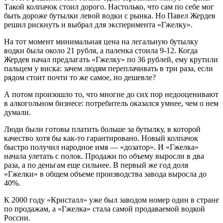
Такой колпачок стоил дорого. Настолько, что сам по себе мог
быть дороже бутылки левой водки с рынка. Но Павел Жердев
решил рискнуть и выбрал для эксперимента «Гжелку».
На тот момент минимальная цена на легальную бутылку
водки была около 21 рубля, а паленка стоила 9-12. Когда
Жердев начал предлагать «Гжелку» по 36 рублей, ему крутили
пальцем у виска: зачем людям переплачивать в три раза, если
рядом стоит почти то же самое, но дешевле?
А потом произошло то, что многие до сих пор недооценивают
в алкогольном бизнесе: потребитель оказался умнее, чем о нем
думали.
Люди были готовы платить больше за бутылку, в которой
качество хотя бы как-то гарантировано. Новый колпачок
быстро получил народное имя — «дозатор». И «Гжелка»
начала улетать с полок. Продажи по объему выросли в два
раза, а по деньгам еще сильнее. В первый же год доля
«Гжелки» в общем объеме производства завода выросла до
40%.
К 2000 году «Кристалл» уже был заводом номер один в стране
по продажам, а «Гжелка» стала самой продаваемой водкой
России.