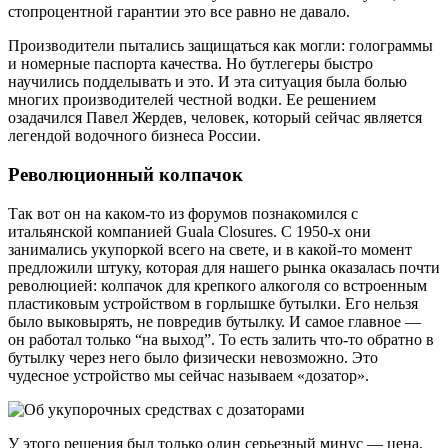
стопроцентной гарантии это все равно не давало.
Производители пытались защищаться как могли: голограммы
и номерные паспорта качества. Но бутлегеры быстро
научились подделывать и это. И эта ситуация была болью
многих производителей честной водки. Ее решением
озадачился Павел Жердев, человек, который сейчас является
легендой водочного бизнеса России.
Революционный колпачок
Так вот он на каком-то из форумов познакомился с
итальянской компанией Guala Closures. С 1950-х они
занимались укупоркой всего на свете, и в какой-то момент
предложили штуку, которая для нашего рынка оказалась почти
революцией: колпачок для крепкого алкоголя со встроенным
пластиковым устройством в горлышке бутылки. Его нельзя
было выковырять, не повредив бутылку. И самое главное —
он работал только “на выход”. То есть залить что-то обратно в
бутылку через него было физически невозможно. Это
чудесное устройство мы сейчас называем «дозатор».
У этого решения был только один серьезный минус — цена.