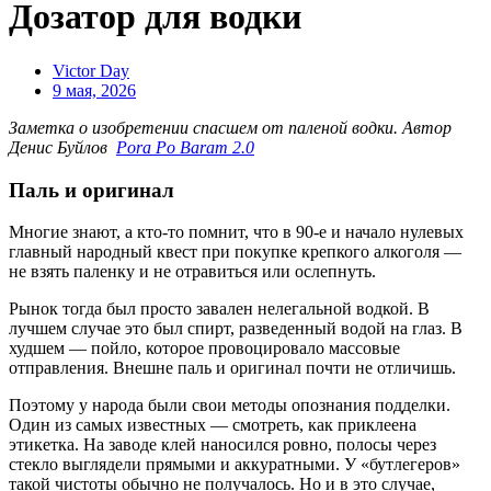
Дозатор для водки
Victor Day
9 мая, 2026
Заметка о изобретении спасшем от паленой водки. Автор
Денис Буйлов
Pora Po Baram 2.0
Паль и оригинал
Многие знают, а кто-то помнит, что в 90-е и начало нулевых
главный народный квест при покупке крепкого алкоголя —
не взять паленку и не отравиться или ослепнуть.
Рынок тогда был просто завален нелегальной водкой. В
лучшем случае это был спирт, разведенный водой на глаз. В
худшем — пойло, которое провоцировало массовые
отправления. Внешне паль и оригинал почти не отличишь.
Поэтому у народа были свои методы опознания подделки.
Один из самых известных — смотреть, как приклеена
этикетка. На заводе клей наносился ровно, полосы через
стекло выглядели прямыми и аккуратными. У «бутлегеров»
такой чистоты обычно не получалось. Но и в это случае,