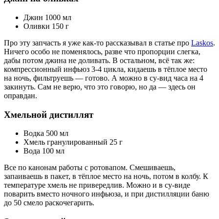
Джин 1000 мл
Оливки 150 г
Про эту запчасть я уже как-то рассказывал в статье про
Laskos
.
Ничего особо не поменялось, разве что пропорции слегка,
дабы потом джина не доливать. В остальном, всё так же:
компрессионный инфьюз 3-4 цикла, кидаешь в тёплое место
на ночь, фильтруешь — готово. А можно в су-вид часа на 4
закинуть. Сам не верю, что это говорю, но да — здесь он
оправдан.
Хмельной дистиллят
Водка 500 мл
Хмель гранулированный 25 г
Вода 100 мл
Все по канонам работы с ротовапом. Смешиваешь,
запаиваешь в пакет, в тёплое место на ночь, потом в колбу. К
температуре хмель не привередлив. Можно и в су-виде
поварить вместо ночного инфьюза, и при дистилляции баню
до 50 смело раскочегарить.