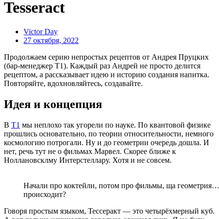
Tesseract
Victor Day
27 октября, 2022
Продолжаем серию непростых рецептов от Андрея Пруцких
(бар-менеджер Т1). Каждый раз Андрей не просто делится
рецептом, а рассказывает идею и историю создания напитка.
Повторяйте, вдохновляйтесь, создавайте.
Идея и концепция
В
Т1
мы неплохо так угорели по науке. По квантовой физике
прошлись основательно, по теории относительности, немного
космологию потрогали. Ну и до геометрии очередь дошла. И
нет, речь тут не о фильмах Марвел. Скорее ближе к
Ноллановсклму Интерстеллару. Хотя и не совсем.
Начали про коктейли, потом про фильмы, ща геометрия…
происходит?
Говоря простым языком, Тессеракт — это четырёхмерный куб.