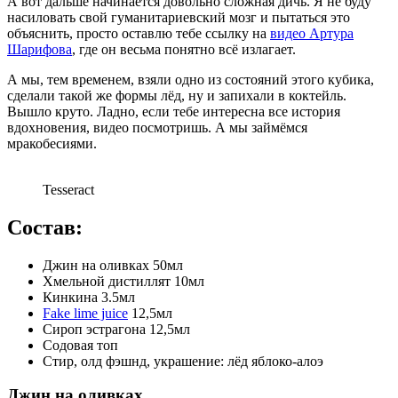
А вот дальше начинается довольно сложная дичь. Я не буду
насиловать свой гуманитариевский мозг и пытаться это
объяснить, просто оставлю тебе ссылку на
видео Артура
Шарифова
, где он весьма понятно всё излагает.
А мы, тем временем, взяли одно из состояний этого кубика,
сделали такой же формы лёд, ну и запихали в коктейль.
Вышло круто. Ладно, если тебе интересна все история
вдохновения, видео посмотришь. А мы займёмся
мракобесиями.
Tesseract
Состав:
Джин на оливках 50мл
Хмельной дистиллят 10мл
Кинкина 3.5мл
Fake lime juice
12,5мл
Сироп эстрагона 12,5мл
Содовая топ
Стир, олд фэшнд, украшение: лёд яблоко-алоэ
Джин на оливках