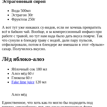
Эстрагоновый сироп
Вода 500мл
Эстрагон 30г
Фруктоза 250г
А вот тут уже никаких су-видов, если не хочешь превратить
всё в бабкин чай. Вообще, я за компрессионный инфьюз при
работе с травой, но тут нам нада было дать вкуса поярче. Так
что сунули в блендер траву с водой, дали пару пульсов,
отфильтровали, потом в блендере же вмешали в этот «бульон»
сахар. Получилось вкусно.
Лёд яблоко-алоэ
Яблочный сок 180 мл
Алоэ мёд 60 г
Глюкоза 60 г
Fake lime juice
120 мл
Алоэ мёд
Единственное, что хоть как-то могло бы подходить под
термин «мракобесие» тут, это заказ силиконовых форм.