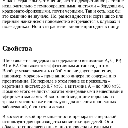
У нас в стране бытует мнение, что это декоративное растение
исключительно с темноокрашенными листьями – бордовыми,
красновато-бронзовыми, почти черными. Так и есть, как бы
это комично не звучало. Но, разновидности и сорта шисо или
периллы нанкинской повсеместно встречаются в клумбах и
полесадниках. Но и эти растения вполне пригодны в пищу.
Свойства
Шисо является лидером по содержанию витаминов A, C, PP,
B1 и B2. Оно является эффективным антиоксидантом.
Вообще может заменить собой многие другие растения,
например, морковь – признанного лидера по содержанию
провитамина. Но перилла в этом плане ее превзошла –
каротина в листьях до 8,7 мг%, а витамина А – до 4800 мг%.
Помимо этого ее листья богаты минеральными веществами и
эфирными маслами.
В восточной медицине порошок из
травы и масло также используют для лечения простудных
заболеваний, бронхита и астмы.
В косметической промышленности препараты с периллой
используют для производства косметики для детей. Они
обладают гипоаллергенным, противовоспалительным и