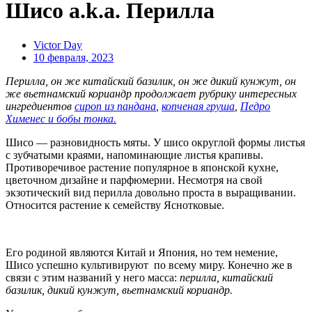
Шисо a.k.a. Перилла
Victor Day
10 февраля, 2023
Перилла, он же китайский базилик, он же дикий кунжут, он
же вьетнамский кориандр продолжает рубрику интересных
ингредиентов
сироп из пандана
,
копченая груша
,
Педро
Хименес и бобы тонка.
Шисо — разновидность мяты. У шисо округлой формы листья
с зубчатыми краями, напоминающие листья крапивы.
Противоречивое растение популярное в японской кухне,
цветочном дизайне и парфюмерии. Несмотря на свой
экзотический вид перилла довольно проста в выращивании.
Относится растение к семейству Яснотковые.
Его родиной являются Китай и Япония, но тем немение,
Шисо успешно культивируют
по всему миру. Конечно же в
связи с этим названий у него масса:
перилла, китайский
базилик, дикий кунжут, вьетнамский кориандр.