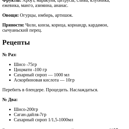
Фрукты:
Арбуз, маракуйя, цитрусы, слива, клубника,
ежевика, манго, азимина, ананас.
Овощи:
Огурцы, имбирь, артишок.
Пряности:
Чили, кинза, корица, кориандр, кардамон,
сычуаньский перец.
Рецепты
№ Раз:
Шисо -75гр
Цицмати -100 гр
Сахарный сироп — 1000 мл
Аскорбиновая кислота — 10гр
Перебить в блендере. Процедить. Наслаждаться.
№ Два:
Шисо-200гр
Саган-дайля-7гр
Сахарный сироп 1/1,5-1000мл