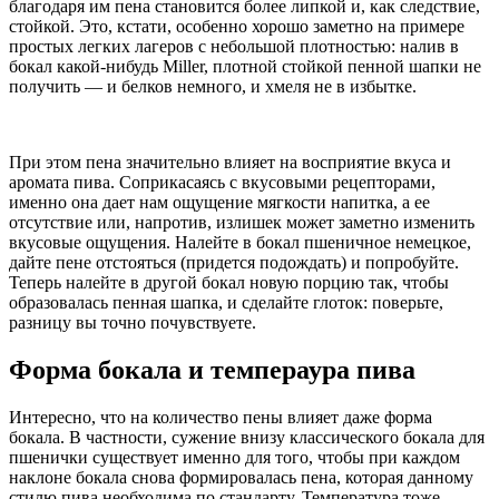
благодаря им пена становится более липкой и, как следствие,
стойкой. Это, кстати, особенно хорошо заметно на примере
простых легких лагеров с небольшой плотностью: налив в
бокал какой-нибудь Miller, плотной стойкой пенной шапки не
получить — и белков немного, и хмеля не в избытке.
При этом пена значительно влияет на восприятие вкуса и
аромата пива. Соприкасаясь с вкусовыми рецепторами,
именно она дает нам ощущение мягкости напитка, а ее
отсутствие или, напротив, излишек может заметно изменить
вкусовые ощущения. Налейте в бокал пшеничное немецкое,
дайте пене отстояться (придется подождать) и попробуйте.
Теперь налейте в другой бокал новую порцию так, чтобы
образовалась пенная шапка, и сделайте глоток: поверьте,
разницу вы точно почувствуете.
Форма бокала и темпераура пива
Интересно, что на количество пены влияет даже форма
бокала. В частности, сужение внизу классического бокала для
пшенички существует именно для того, чтобы при каждом
наклоне бокала снова формировалась пена, которая данному
стилю пива необходима по стандарту. Температура тоже