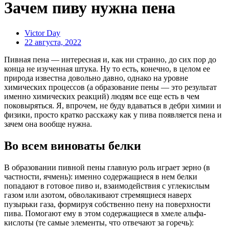
​​Зачем пиву нужна пена
Victor Day
22 августа, 2022
Пивная пена — интересная и, как ни странно, до сих пор до
конца не изученная штука. Ну то есть, конечно, в целом ее
природа известна довольно давно, однако на уровне
химических процессов (а образование пены — это результат
именно химических реакций) людям все еще есть в чем
поковыряться. Я, впрочем, не буду вдаваться в дебри химии и
физики, просто кратко расскажу как у пива появляется пена и
зачем она вообще нужна.
Во всем виноваты белки
В образовании пивной пены главную роль играет зерно (в
частности, ячмень): именно содержащиеся в нем белки
попадают в готовое пиво и, взаимодействия с углекислым
газом или азотом, обволакивают стремящиеся наверх
пузырьки газа, формируя собственно пену на поверхности
пива. Помогают ему в этом содержащиеся в хмеле альфа-
кислоты (те самые элементы, что отвечают за горечь):