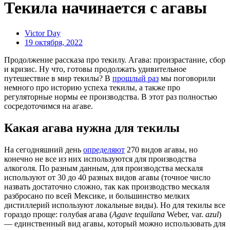
Текила начинается с агавы
Victor Day
19 октября, 2022
Продолжение рассказа про текилу. Агава: произрастание, сбор
и кризис. Ну что, готовы продолжать удивительное
путешествие в мир текилы? В
прошлый раз
мы поговорили
немного про историю успеха текилы, а также про
регуляторные нормы ее производства. В этот раз полностью
сосредоточимся на агаве.
Какая агава нужна для текилы
На сегодняшний день
определяют
270 видов агавы, но
конечно не все из них используются для производства
алкоголя. По разным данным, для производства мескаля
используют от 30 до 40 разных видов агавы (точное число
назвать достаточно сложно, так как производство мескаля
разбросано по всей Мексике, и большинство мелких
дистиллерий используют локальные виды). Но для текилы все
гораздо проще: голубая агава (
Agave tequilana
Weber, var.
azul
)
— единственный вид агавы, который можно использовать для