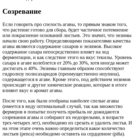
Созревание
Если говорить про спелость агавы, то прямым знаком того,
что растение готово для сбора, будет частичное потемнение
или покраснение оснований листьев. Это значит, что энзимы
начали свою работу. Определяющими показателями качества
агавы являются содержание сахаров и энзимов. Высокое
содержание сахара непосредственно влияет на ход
ферментации, и как следствие этого на вкус текилы. Уровень
сахара в агаве колеблется от 20% до 30%, хотя иногда может
достигать и 40%. Энзимы главным образом способствуют
гидролизу полисахаридов (преимущественно инулина),
содержащегося в агаве. Кроме этого, под действием энзимов
происходят и другие химические реакции, которые в итоге
влияют вкус и аромат агавы.
После того, как были отобраны наиболее спелые агавы
(имеется в виду оптимальный случай, так как множество
фермеров в попытке получить прибыль не дожидаются
созревания агавы и собирают их недозрелыми, в возрасте
трех-четырех лет), необходимо их срезать и удалить листья. И
на этом этапе очень важно определиться какое количество
листьев (penca) необходимо оставить на сердцевине (piña).