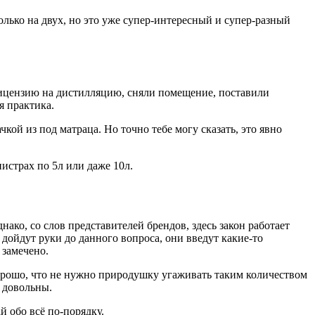
олько на двух, но это уже супер-интересный и супер-разный
 лицензию на дистилляцию, сняли помещение, поставили
я практика.
кой из под матраца. Но точно тебе могу сказать, это явно
нистрах по 5л или даже 10л.
ако, со слов представителей брендов, здесь закон работает
 дойдут руки до данного вопроса, они введут какие-то
 замечено.
хорошо, что не нужно природушку угаживать таким количеством
 довольны.
й обо всё по-порядку.