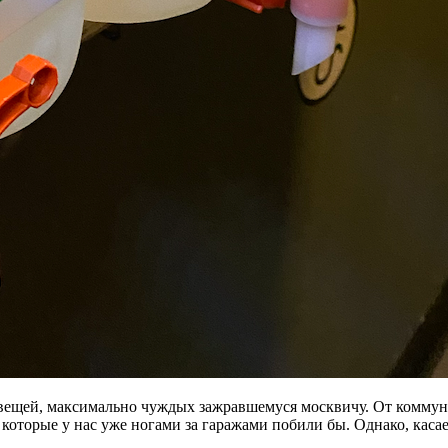
о вещей, максимально чуждых зажравшемуся москвичу. От комму
за которые у нас уже ногами за гаражами побили бы. Однако, кас