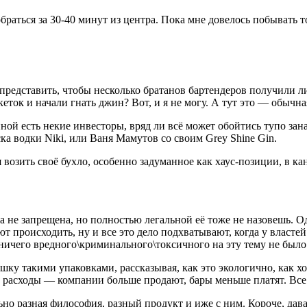
раться за 30-40 минут из центра. Пока мне довелось побывать т
ь представить, чтобы несколько братанов бартендеров получили
ок и начали гнать джин? Вот, и я не могу. А тут это — обычна
ной есть некие инвесторы, вряд ли всё может обойтись тупо занач
ка водки Niki, или Ваня Мамутов со своим Grey Shine Gin.
 возить своё бухло, особенно задуманное как хаус-позиции, в ка
не запрещена, но полностью легальной её тоже не назовешь. Одн
т происходить, ну и все это дело подхватывают, когда у властей
 ничего вредного\криминального\токсичного на эту тему не было
шку такими упаковками, рассказывая, как это экологично, как 
ть расходы — компании больше продают, бары меньше платят. Все
но разная философия, разный продукт и иже с ним. Короче, дава