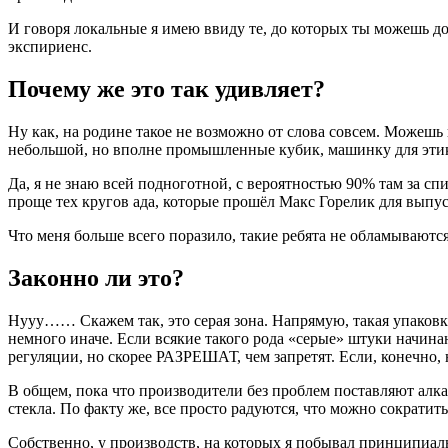
И говоря локальные я имею ввиду те, до которых ты можешь доб
экспириенс.
Почему же это так удивляет?
Ну как, на родине такое не возможно от слова совсем. Можеш
небольшой, но вполне промышленные кубик, машинку для этикет
Да, я не знаю всей подноготной, с вероятностью 90% там за спи
проще тех кругов ада, которые прошёл Макс Горелик для выпус
Что меня больше всего поразило, такие ребята не обламываются
Законно ли это?
Нууу…… Скажем так, это серая зона. Напрямую, такая упаковка 
немного иначе. Если всякие такого рода «серые» штуки начинаю
регуляции, но скорее РАЗРЕШАТ, чем запретят. Если, конечно,
В общем, пока что производители без проблем поставляют алка
стекла. По факту же, все просто радуются, что можно сократи
Собственно, у производств, на которых я побывал принципиаль