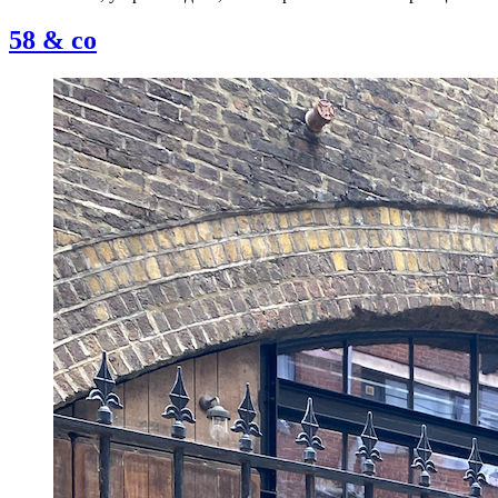
58 & co