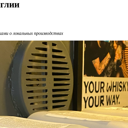
нглии
ками о локальных производствах