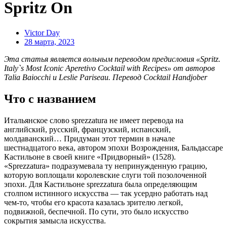
Spritz On
Victor Day
28 марта, 2023
Эта статья является вольным переводом предисловия «Spritz.
Italy`s Most Iconic Aperetivo Cocktail with Recipes» от авторов
Talia Baiocchi и Leslie Pariseau. Перевод
Cocktail Handjober
Что с названием
Итальянское слово sprezzatura не имеет перевода на
английский, русский, французский, испанский,
молдаванский… Придуман этот термин в начале
шестнадцатого века, автором эпохи Возрождения, Бальдассаре
Кастильоне в своей книге «Придворный» (1528).
«Sprezzatura» подразумевала ту непринужденную грацию,
которую воплощали королевские слуги той позолоченной
эпохи. Для Кастильоне sprezzatura была определяющим
столпом истинного искусства — так усердно работать над
чем-то, чтобы его красота казалась зрителю легкой,
подвижной, беспечной. По сути, это было искусство
сокрытия замысла искусства.