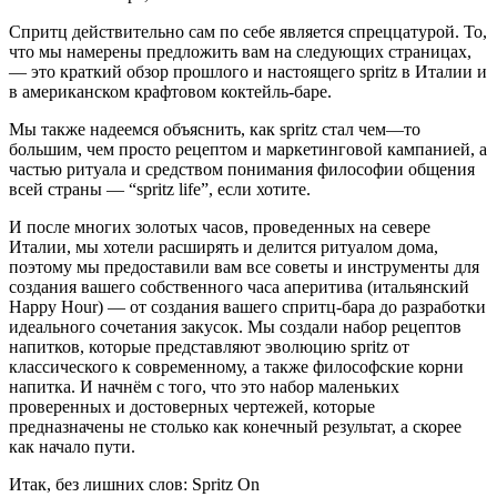
Спритц действительно сам по себе является спреццатурой. То,
что мы намерены предложить вам на следующих страницах,
— это краткий обзор прошлого и настоящего spritz в Италии и
в американском крафтовом коктейль-баре.
Мы также надеемся объяснить, как spritz стал чем—то
большим, чем просто рецептом и маркетинговой кампанией, а
частью ритуала и средством понимания философии общения
всей страны — “spritz life”, если хотите.
И после многих золотых часов, проведенных на севере
Италии, мы хотели расширять и делится ритуалом дома,
поэтому мы предоставили вам все советы и инструменты для
создания вашего собственного часа аперитива (итальянский
Happy Hour) — от создания вашего спритц-бара до разработки
идеального сочетания закусок. Мы создали набор рецептов
напитков, которые представляют эволюцию spritz от
классического к современному, а также философские корни
напитка. И начнём с того, что это набор маленьких
проверенных и достоверных чертежей, которые
предназначены не столько как конечный результат, а скорее
как начало пути.
Итак, без лишних слов: Spritz On