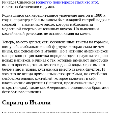
Ричарда Симмонса
(советую поинтересоваться кто это)
,
салатных батончиков и румян.
Родившийся как нерешительное увлечение диетой в 1980-х
годах, спритцер с белым вином был младшей сестрой водки с
содовой — памятником эпохе, которая наблюдала за
медленной смертью изысканных вкусов. Но нынешний
коктейльный ренессанс не оставил камня на камне.
Теперь, вместо spritzer, есть бесчисленные твисты на горькой,
шипучей, слабоалкогольной формуле, которая стала не чем
иным, как феноменом в Италии. Но в истинно американской
манере концепция напитка породила здесь целую категорию
новых напитков, начиная с тех, которые заменяют ламбруско
вместо просекко, тоник вместо содовой воды, херес вместо
белое вино и травы, кустарники вместо свежих фруктов. И
хотя это не всегда прямо называется spritz`ами, но семейство
слабоалкогольных коктейлей, которое включает в себя
классические аперитивы (напитки, предназначенные для
открытия еды), такие как Американо, пополнилось брызгами
беззаботного шипения.
Спритц в Италии