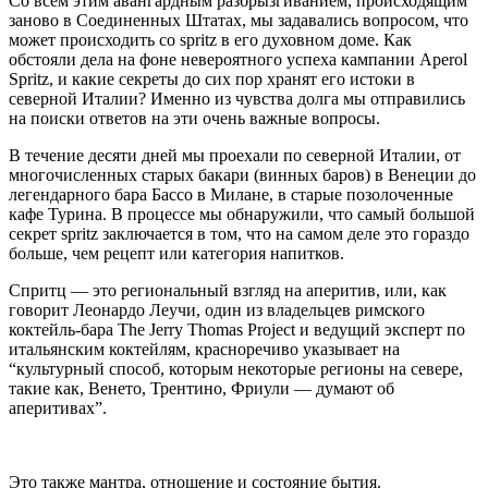
Со всем этим авангардным разбрызгиванием, происходящим
заново в Соединенных Штатах, мы задавались вопросом, что
может происходить со spritz в его духовном доме. Как
обстояли дела на фоне невероятного успеха кампании Aperol
Spritz, и какие секреты до сих пор хранят его истоки в
северной Италии? Именно из чувства долга мы отправились
на поиски ответов на эти очень важные вопросы.
В течение десяти дней мы проехали по северной Италии, от
многочисленных старых бакари (винных баров) в Венеции до
легендарного бара Бассо в Милане, в старые позолоченные
кафе Турина. В процессе мы обнаружили, что самый большой
секрет spritz заключается в том, что на самом деле это гораздо
больше, чем рецепт или категория напитков.
Спритц — это региональный взгляд на аперитив, или, как
говорит Леонардо Леучи, один из владельцев римского
коктейль-бара The Jerry Thomas Project и ведущий эксперт по
итальянским коктейлям, красноречиво указывает на
“культурный способ, которым некоторые регионы на севере,
такие как, Венето, Трентино, Фриули — думают об
аперитивах”.
Это также мантра, отношение и состояние бытия.