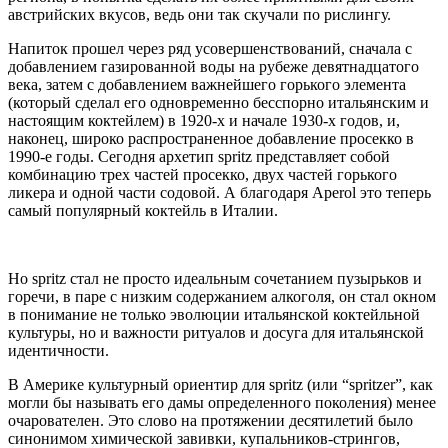
австрийских вкусов, ведь они так скучали по рислингу.
Напиток прошел через ряд усовершенствований, сначала с
добавлением газированной воды на рубеже девятнадцатого
века, затем с добавлением важнейшего горького элемента
(который сделал его одновременно бесспорно итальянским и
настоящим коктейлем) в 1920-х и начале 1930-х годов, и,
наконец, широко распространенное добавление просекко в
1990-е годы. Сегодня архетип spritz представляет собой
комбинацию трех частей просекко, двух частей горького
ликера и одной части содовой. А благодаря Aperol это теперь
самый популярный коктейль в Италии.
Но spritz стал не просто идеальным сочетанием пузырьков и
горечи, в паре с низким содержанием алкоголя, он стал окном
в понимание не только эволюции итальянской коктейльной
культуры, но и важности ритуалов и досуга для итальянской
идентичности.
В Америке культурный ориентир для spritz (или “spritzer”, как
могли бы называть его дамы определенного поколения) менее
очарователен. Это слово на протяжении десятилетий было
синонимом химической завивки, купальников-стрингов,