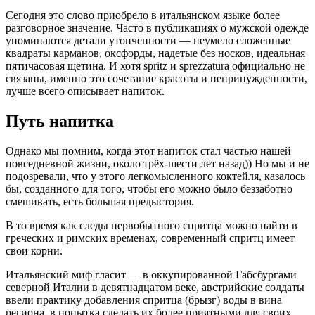
Сегодня это слово приобрело в итальянском языке более
разговорное значение. Часто в публикациях о мужской одежде
упоминаются детали утонченности — неумело сложенные
квадраты карманов, оксфорды, надетые без носков, идеальная
пятичасовая щетина. И хотя spritz и sprezzatura официально не
связаны, именно это сочетание красоты и непринужденности,
лучше всего описывает напиток.
Путь напитка
Однако мы помним, когда этот напиток стал частью нашей
повседневной жизни, около трёх-шести лет назад)) Но мы и не
подозревали, что у этого легкомысленного коктейля, казалось
бы, созданного для того, чтобы его можно было беззаботно
смешивать, есть большая предыстория.
В то время как следы первобытного спритца можно найти в
греческих и римских временах, современный спритц имеет
свои корни.
Итальянский миф гласит — в оккупированной Габсбургами
северной Италии в девятнадцатом веке, австрийские солдаты
ввели практику добавления спритца (брызг) воды в вина
региона, в попытка сделать их более приятными для своих