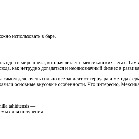
ожно использовать в баре.
 одна в мире пчела, которая летает в мексиканских лесах. Там ж
да, как нетрудно догадаться и неоднозначный бизнес в развив
а самом деле очень сильно все
зависит от терруара и метода фер
бразили основные вкусовые особенности. Что интересно, Мексик
lla tahititensis —
уемых для получения