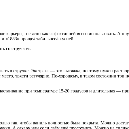
але карьеры,
не ясно как эффективней всего использовать. А пру
н» и «1883» проще/стабильнее/вкусней.
ть со стручком.
жать в стручке. Экстракт — это вытяжка, поэтому нужен раствори
 место, трясти регулярно. По-хорошему, в таком состоянии три 
настаивание при температуре 15-20 градусов и длительная — прик
олью так, чтобы ваниль полностью была покрыта. Можно достать
ручки. А сахару или соли даём ещё просохнуть. Можно на силико