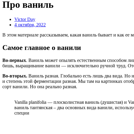
Про ваниль
Victor Day
4 октября, 2022
В этом материале рассказываем, какая ваниль бывает и как ее м
Самое главное о ванили
Во-первых
. Ваниль может опылять естественным способом лишь
бишь, выращивание ванили — исключительно ручной труд. Отсю
Во-вторых.
Ваниль разная.
Глобально есть лишь два вида. Но н
и степень этой ферментации разная. Мы там на картинках ото
сорт ванили. Но она реально разная.
Vanilla planifolia — плосколистная ваниль (душистая) и Vani
ваниль таитянская – два основных вида ванили, использ
специи