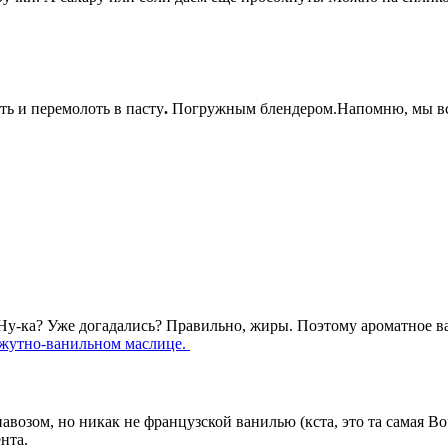
ь и перемолоть в пасту
.
Погружным блендером.Напомню, мы все
? Ну-ка? Уже догадались? Правильно, жиры. Поэтому ароматное 
нжутно-ванильном маслице.
авозом, но никак не французской ванилью (кста, это та самая Bou
нта.