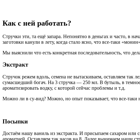
Как с ней работать?
Стручки эти, та ещё запара. Непонятно в деньгах и часто, в нач
заготовки канули в лету, когда стало ясно, что все-таки «мони
Мы выяснили что есть конкретная последовательность, что дела
Экстракт
Стручок режем вдоль, семена не вытаскиваем, оставляем так ле
сумасшедший богач. На 3 стручка — 250 мл. В бутыль, в темное
ароматизировать водку, с которой сейчас проблемы и т.д.
Можно ли в су-вид? Можно, но опыт показывает, что все-таки 
Посыпки
Достаём нашу ваниль из экстракта. И присыпаем сахаром или с
ароматней. Оставляем так часов на 8. Далее вынимаем наши ст