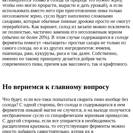
чтобы оно могло прорасти, вырасти и дать урожай), и если
использовать вместо него при приготовлении пива только
несоложеное зерно, сусло будет наполнено сложными
сахарами, которые обычные пивные дрожжи просто не смогут
переработать. Как вариант, солод из засыпи можно исключить
не полностью, частично заменив его несоложеным зерном
(обычно не более 20%). В этом случае содержащиеся в солоде
ферменты помогут «вытащить» простые сахара не только из
самого солода, но и из других ингредиентов: ячменя,
пшеницы, ржи, кукурузы, риса и так далее. Собственно,
именно по такому принципу делается добрая часть
современного пива, причем как массового, так и крафтового.
Но вернемся к главному вопросу
Что будет, если все-таки попытаться сварить пиво вообще без
солода? С одной стороны, без солода и содержащихся в нем
ферментов никакой магии не случится, и на выходе получится
несброженное сусло со специфическим зерновым привкусом.
С другой стороны, если все упирается в необходимость
расщепления крахмала, то отсутствующие ферменты можно
просто добавить самостоятельно, купив их в