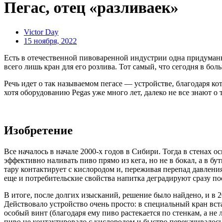
​​Пегас, отец «разливаек»
Victor Day
15 ноября, 2022
Есть в отечественной пивоваренной индустрии одна придуманная
всего лишь кран для его розлива. Тот самый, что сегодня в бо
Речь идет о так называемом пегасе — устройстве, благодаря к
хотя оборудованию Pegas уже много лет, далеко не все знают 
Изобретение
Все началось в начале 2000-х годов в Сибири. Тогда в стенах
эффективно наливать пиво прямо из кега, но не в бокал, а в бу
тару контактирует с кислородом и, переживая перепад давления
еще и потребительские свойства напитка деградируют сразу по
В итоге, после долгих изысканий, решение было найдено, и в
Действовало устройство очень просто: в специальный кран встав
особый винт (благодаря ему пиво растекается по стенкам, а не 
пиво не контактировало с кислородом и быстро перекачивалось