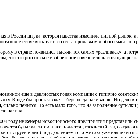
 в России штука, которая навсегда изменила пивной рынок, а вме
льшом количестве воткнут в стену за прилавком любого магазина 
оторому в стране появились тысячи тех самых «разливаек», а по
о том, что это российское изобретение совершило настоящую рев
 основанной еще в девяностых годах компании с типично советс
тылку. Вроде бы простая задача: берешь да наливаешь. Но дело в
, сильно пенится. То есть мало того, что на заполнение бутылк
сле налива.
 2004 году инженеры новосибирского предприятия представили 
ляется бутылка, затем в нее подается углекислый газ, создавая в 
льется струей в дно) под давлением того же газа уже наливается
 без образования пены. Собственно, отсюда и название устройс