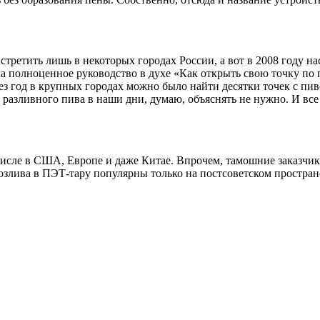
третить лишь в некоторых городах России, а вот в 2008 году на
ла полноценное руководство в духе «Как открыть свою точку по 
з год в крупных городах можно было найти десятки точек с пивом
 разливного пива в наши дни, думаю, объяснять не нужно. И все
 числе в США, Европе и даже Китае. Впрочем, тамошние заказчи
розлива в ПЭТ-тару популярны только на постсоветском простран