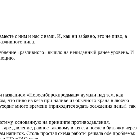
сте с ним и нас с вами. И, как ни забавно, это не пиво, а
разливного пива.
требление «разливного» вышло на невиданный ранее уровень. И
олюцию.
ким названием «Новосибирскпродмаш» думали над тем, как
 том, что пиво из кега при наливе из обычного крана в любую
и уходит много времени (приходится ждать осаждения пены), так
систему, основанную на принципе противодавления.
таре давление, равное таковому в кеге, а после в бутылку через
 сам напиток. Столь простая схема работы решала обе проблемы:
тва: ПЕноГАСитель.