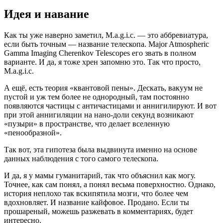
Идея и навание
Как ты уже наверно заметил, M.a.g.i.c. — это аббревиатура,
если быть точным — название телескопа. Major Atmospheric
Gamma Imaging Cherenkov Telescopes его звать в полном
варианте. И да, я тоже хрен запомню это. Так что просто,
M.a.g.i.c.
А ещё, есть теория «квантовой пены». Дескать, вакуум не
пустой и уж тем более не однородный, там постоянно
появляются частицы с античастицами и аннигилируют. И вот
при этой аннигиляции на нано-доли секунд возникают
«пузыри» в пространстве, что делает вселенную
«пенообразной».
Так вот, эта гипотеза была выдвинута именно на основе
данных наблюдения с того самого телескопа.
И да, я у мамы гуманитарий, так что объяснил как могу.
Точнее, как сам понял, а понял весьма поверхностно. Однако,
история неплохо так вскипятила мозги, что более чем
вдохновляет. И название кайфовое. Продано. Если ты
прошареный, можешь разжевать в комментариях, будет
интересно.