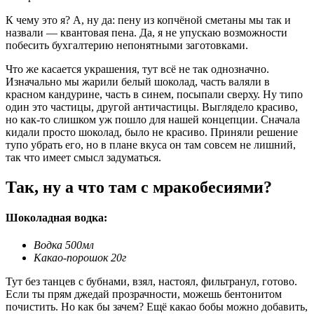
К чему это я? А, ну да: пену из копчёной сметаны мы так и
назвали — квантовая пена. Да, я не упускаю возможности
побесить бухгалтерию непонятными заготовками.
Что же касается украшения, тут всё не так однозначно.
Изначально мы жарили белый шоколад, часть валяли в
красном кандурине, часть в синем, посыпали сверху. Ну типо
один это частицы, другой античастицы. Выглядело красиво,
но как-то слишком уж пошло для нашей концепции. Сначала
кидали просто шоколад, было не красиво. Приняли решение
тупо убрать его, но в плане вкуса он там совсем не лишний,
так что имеет смысл задуматься.
Так, ну а что там с мракобесиями?
Шоколадная водка:
Водка 500мл
Какао-порошок 20г
Тут без танцев с бубнами, взял, настоял, фильтранул, готово.
Если ты прям джедай прозрачности, можешь бентонитом
почистить. Но как бы зачем? Ещё какао бобы можно добавить,