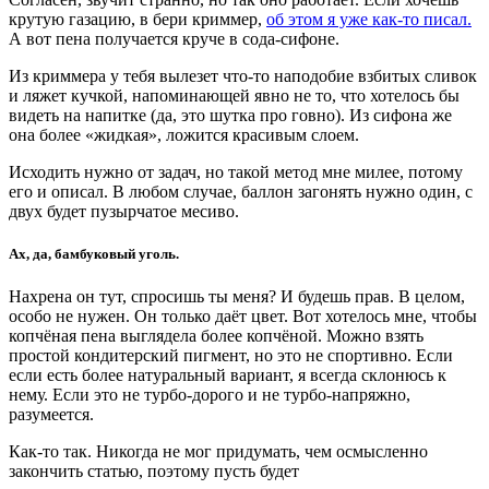
крутую газацию, в бери криммер,
об этом я уже как-то писал.
А вот пена получается круче в сода-сифоне.
Из криммера у тебя вылезет что-то наподобие взбитых сливок
и ляжет кучкой, напоминающей явно не то, что хотелось бы
видеть на напитке (да, это шутка про говно). Из сифона же
она более «жидкая», ложится красивым слоем.
Исходить нужно от задач, но такой метод мне милее, потому
его и описал. В любом случае, баллон загонять нужно один, с
двух будет пузырчатое месиво.
Ах, да, бамбуковый уголь.
Нахрена он тут, спросишь ты меня? И будешь прав. В целом,
особо не нужен. Он только даёт цвет. Вот хотелось мне, чтобы
копчёная пена выглядела более копчёной. Можно взять
простой кондитерский пигмент, но это не спортивно. Если
если есть более натуральный вариант, я всегда склонюсь к
нему. Если это не турбо-дорого и не турбо-напряжно,
разумеется.
Как-то так. Никогда не мог придумать, чем осмысленно
закончить статью, поэтому пусть будет