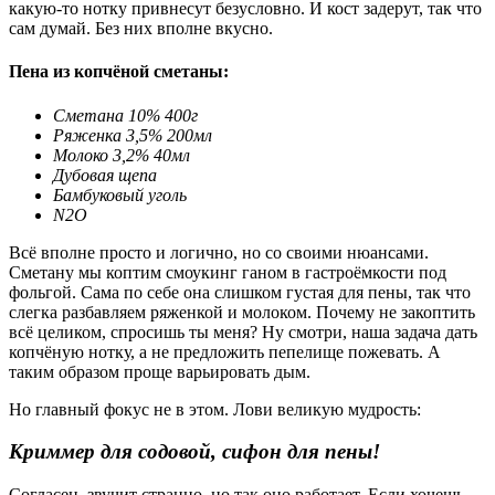
какую-то нотку привнесут безусловно. И кост задерут, так что
сам думай. Без них вполне вкусно.
Пена из копчёной сметаны:
Сметана 10% 400г
Ряженка 3,5% 200мл
Молоко 3,2% 40мл
Дубовая щепа
Бамбуковый уголь
N2O
Всё вполне просто и логично, но со своими нюансами.
Сметану мы коптим смоукинг ганом в гастроёмкости под
фольгой. Сама по себе она слишком густая для пены, так что
слегка разбавляем ряженкой и молоком. Почему не закоптить
всё целиком, спросишь ты меня? Ну смотри, наша задача дать
копчёную нотку, а не предложить пепелище пожевать. А
таким образом проще варьировать дым.
Но главный фокус не в этом. Лови великую мудрость:
Криммер для содовой, сифон для пены!
Согласен, звучит странно, но так оно работает. Если хочешь