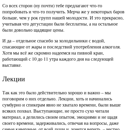
Со всех сторон (ну почти) тебе предлагают что-то
попробовать и что-то получить. Мерча же у некоторых баров
больше, чем у рок групп нашей молодости. И это прекрасно,
учитывая что дегустации были бесплатны, а на остальное
были довольно щадящие цены.
И да – отдельное спасибо за холодильники с водой,
спасающие от жары и последствий употребления алкоголя.
Хотя мы всё же скромно надеемся на пивной кран,
работающий с 10 до 11 утра каждого дня на следующей
выставке.
Лекции
Так как это было действительно хорошо и важно – мы
поговорим о них отдельно.
Лекции, хоть и нач
инались
сумбурно и спикерам явно не хватало времени, были выше
всяких похвал. Выступающие, не просто сухо читали
материал, а делились своим опытом, эмоциями и не щадя
своего времени, задерживались, отвечая на вопросы, даже
самые каверзные, от всей души и, хочется верить, – честно.