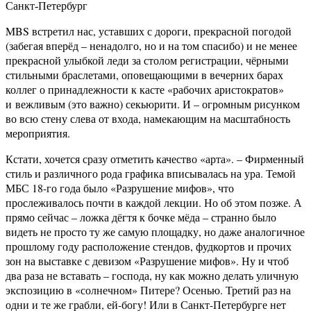
MBS встретил нас, уставших с дороги, прекрасной погодой
(забегая вперёд – ненадолго, но и на том спасибо) и не менее
прекрасной улыбкой леди за столом регистрации, чёрными
стильными браслетами, оповещающими в вечерних барах
коллег о принадлежности к касте «рабочих аристократов»
и
вежливым (это важно) секьюрити. И – огромным рисунком
во всю стену слева от входа, намекающим на масштабность
мероприятия.
Кстати, хочется сразу отметить качество «арта». – Фирменный
стиль и различного рода графика вписывалась на ура. Темой
МБС 18-го года было «Разрушение мифов», что
прослеживалось почти в каждой лекции. Но об этом позже. А
прямо сейчас – ложка дёгтя к бочке мёда – странно было
видеть не просто ту же самую площадку, но даже аналогичное
прошлому году расположение стендов, фудкортов и прочих
зон на выставке с девизом «Разрушение мифов». Ну и чтоб
два раза не вставать – господа, ну как можно делать уличную
экспозицию в «солнечном» Питере? Осенью. Третий раз на
одни и те же грабли, ей-богу! Или в Санкт-Петербурге нет