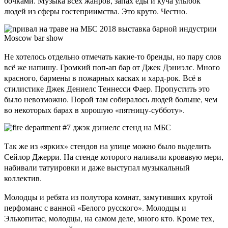
бочками. Музыка всех жанров, запах еды и куча улыбок
людей из сферы гостеприимства. Это круто. Честно.
Не хотелось отдельно отмечать какие-то бренды, но пару слов
всё же напишу. Громкий поп-ап бар от Джек Дэниэлс. Много
красного, бармены в пожарных касках и хард-рок. Всё в
стилистике Джек Дениелс Теннесси Фаер. Пропустить это
было невозможно. Порой там собиралось людей больше, чем
во некоторых барах в хорошую «пятницу-субботу».
Так же из «ярких» стендов на улице можно было выделить
Сейлор Джерри. На стенде которого наливали кровавую мери,
набивали татуировки и даже выступал музыкальный
коллектив.
Молодцы и ребята из полутора комнат, замутивших крутой
перфоманс с ванной «Белого русского». Молодцы и
Элькопитас, молодцы, на самом деле, много кто. Кроме тех,