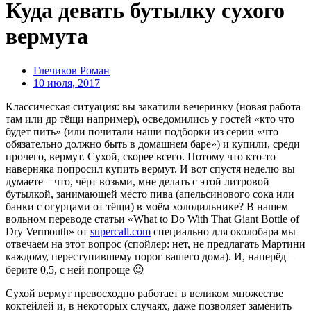
Куда девать бутылку сухого
вермута
Глечиков Роман
10 июля, 2017
Классическая ситуация: вы закатили вечеринку (новая работа
там или др тёщи например), осведомились у гостей «кто что
будет пить» (или почитали наши подборки из серии «что
обязательно должно быть в домашнем баре») и купили, среди
прочего, вермут. Сухой, скорее всего. Потому что кто-то
наверняка попросил купить вермут. И вот спустя неделю вы
думаете – что, чёрт возьми, мне делать с этой литровой
бутылкой, занимающей место пива (апельсинового сока или
банки с огурцами от тёщи) в моём холодильнике? В нашем
вольном переводе статьи «What to Do With That Giant Bottle of
Dry Vermouth» от
supercall.com
специально для околобара мы
отвечаем на этот вопрос (спойлер: нет, не предлагать Мартини
каждому, переступившему порог вашего дома). И, наперёд –
берите 0,5, с ней попроще 😉
Сухой вермут превосходно работает в великом множестве
коктейлей и, в некоторых случаях, даже позволяет заменить