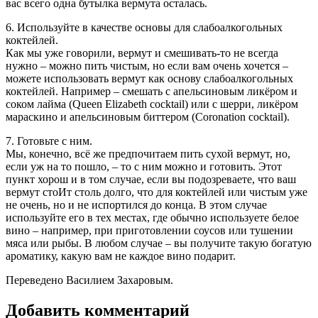
вас всего одна бутылка вермута осталась.
6. Используйте в качестве основы для слабоалкогольных
коктейлей.
Как мы уже говорили, вермут и смешивать-то не всегда
нужно – можно пить чистым, но если вам очень хочется –
можете использовать вермут как основу слабоалкогольных
коктейлей. Например – смешать с апельсиновым ликёром и
соком лайма (Queen Elizabeth cocktail) или с шерри, ликёром
мараскино и апельсиновым биттером (Coronation cocktail).
7. Готовьте с ним.
Мы, конечно, всё же предпочитаем пить сухой вермут, но,
если уж на то пошло, – то с ним можно и готовить. Этот
пункт хорош и в том случае, если вы подозреваете, что ваш
вермут стоИт столь долго, что для коктейлей или чистым уже
не очень, но и не испортился до конца. В этом случае
используйте его в тех местах, где обычно используете белое
вино – например, при приготовлении соусов или тушении
мяса или рыбы. В любом случае – вы получите такую богатую
ароматику, какую вам не каждое вино подарит.
Переведено Василием Захаровым.
Добавить комментарий