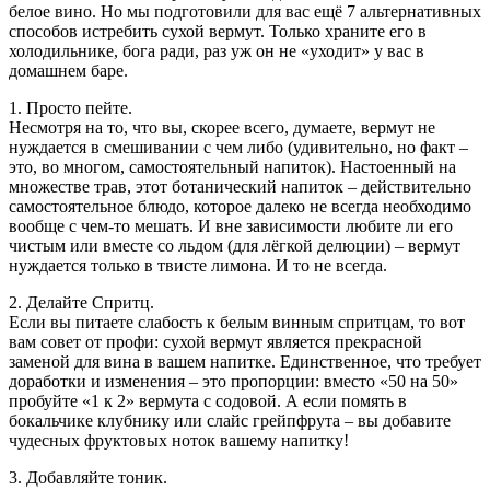
белое вино. Но мы подготовили для вас ещё 7 альтернативных
способов истребить сухой вермут. Только храните его в
холодильнике, бога ради, раз уж он не «уходит» у вас в
домашнем баре.
1. Просто пейте.
Несмотря на то, что вы, скорее всего, думаете, вермут не
нуждается в смешивании с чем либо (удивительно, но факт –
это, во многом, самостоятельный напиток). Настоенный на
множестве трав, этот ботанический напиток – действительно
самостоятельное блюдо, которое далеко не всегда необходимо
вообще с чем-то мешать. И вне зависимости любите ли его
чистым или вместе со льдом (для лёгкой делюции) – вермут
нуждается только в твисте лимона. И то не всегда.
2. Делайте Спритц.
Если вы питаете слабость к белым винным спритцам, то вот
вам совет от профи: сухой вермут является прекрасной
заменой для вина в вашем напитке. Единственное, что требует
доработки и изменения – это пропорции: вместо «50 на 50»
пробуйте «1 к 2» вермута с содовой. А если помять в
бокальчике клубнику или слайс грейпфрута – вы добавите
чудесных фруктовых ноток вашему напитку!
3. Добавляйте тоник.