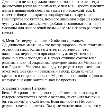
Джин – это не всегда джин-тоник, и тоник – это не всегда
джин-тоник (если вы понимаете, о чём мы). Просто замените
джин в привычной смеси на вермут и наслаждайтесь. В
качестве бонуса прекрасно подойдут также пару капель
грейпфрутового биттера, немного лимонного фреша (совсем
чуть-чуть) или, даже, можно добавить солоноватости – три
маслины или дэш солёной воды – всё это неплохо работает
вместе!
4. Мешайте вермут с виски. Особенно с ржаным.
Да, джиновые мартини – это всегда здорово, но не стоит ими
ограничиваться. Когда вы думаете про вермут – это,
наверняка, первое, что приходит на ум, но уж точно не
должно быть и последним. Вермут отлично сочетается с
ржаным виски. Прекрасным примером является Манхеттен
или Бруклин. Уверены, вы и другие рецепты при желании
откопаете. Все они – прекрасный выбор, когда хочется
крепкого и стированного, но Мартини вы не любите (или ваш
желудок ещё один коктейль вам не простит).
5. Делайте белый Негрони.
Белый Негрони – это превосходный твист на классику, в
котором сочетаются Cocchi Americano, Aveze (итальянский
биттер-ликёр) и сухой джин. Если вы любите Негрони –
результат вам понравится. Вы даже можете пожалеть, что у