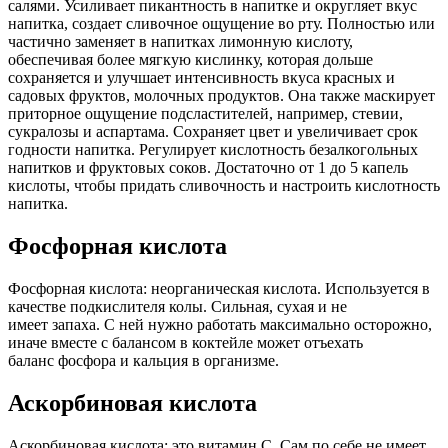
салями. Усиливает пикантность в напитке и округляет вкус
напитка, создает сливочное ощущение во рту. Полностью или
частично заменяет в напитках лимонную кислоту,
обеспечивая более мягкую кислинку, которая дольше
сохраняется и улучшает интенсивность вкуса красных и
садовых фруктов, молочных продуктов. Она также маскирует
приторное ощущение подсластителей, например, стевии,
сукралозы и аспартама. Сохраняет цвет и увеличивает срок
годности напитка. Регулирует кислотность безалкогольных
напитков и фруктовых соков. Достаточно от 1 до 5 капель
кислоты, чтобы придать сливочность и настроить кислотность
напитка.
Фосфорная кислота
Фосфорная кислота: неорганическая кислота. Используется в
качестве подкислителя колы.
Сильная, сухая и не
имеет запаха. С ней нужно работать максимально осторожно,
иначе вместе с балансом в коктейле может отъехать
баланс фосфора и кальция в организме.
Аскорбиновая кислота
Аскорбиновая кислота: это витамин С. Сам по себе не имеет