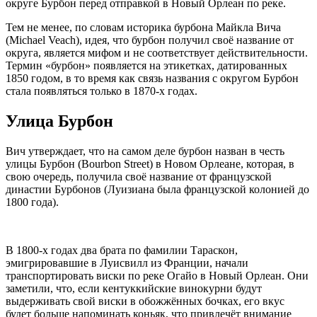
округе Бурбон перед отправкой в Новый Орлеан по реке.
Тем не менее, по словам историка бурбона Майкла Вича
(Michael Veach), идея, что бурбон получил своё название от
округа, является мифом и не соответствует действительности.
Термин «бурбон» появляется на этикетках, датированных
1850 годом, в то время как связь названия с округом Бурбон
стала появляться только в 1870-х годах.
Улица Бурбон
Вич утверждает, что на самом деле бурбон назван в честь
улицы Бурбон (Bourbon Street) в Новом Орлеане, которая, в
свою очередь, получила своё название от французской
династии Бурбонов (Луизиана была французской колонией до
1800 года).
В 1800-х годах два брата по фамилии Тараскон,
эмигрировавшие в Луисвилл из Франции, начали
транспортировать виски по реке Огайо в Новый Орлеан. Они
заметили, что, если кентуккийские винокурни будут
выдерживать свой виски в обожжённых бочках, его вкус
будет больше напоминать коньяк, что привлечёт внимание