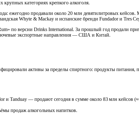
 крупных категориях крепкого алкоголя.
ода: ежегодно продавали около 20 млн девятилитровых кейсов. М
ландская Whyte & Mackay и испанские бренди Fundador и Tres Ce
um» по версии Drinks International. За прошлый год продали при
 ключевые экспортные направления — США и Китай.
ифицировали активы за пределы спиртного: продукты питания, п
or и Tanduay — продают сегодня в сумме около 83 млн кейсов (≈
бъёмы продаж алкогольных напитков.