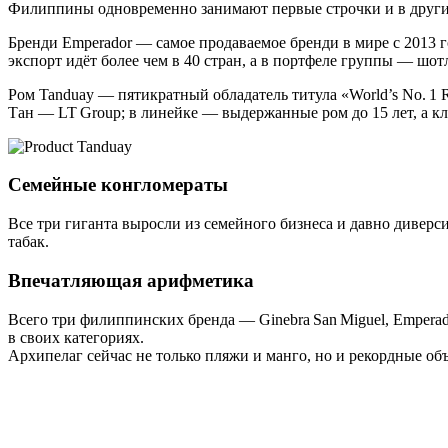
Филиппины одновременно занимают первые строчки и в других
Бренди Emperador — самое продаваемое бренди в мире с 2013 г
экспорт идёт более чем в 40 стран, а в портфеле группы — шот
Ром Tanduay — пятикратный обладатель титула «World’s No. 1 R
Тан — LT Group; в линейке — выдержанные ром до 15 лет, а
Семейные конгломераты
Все три гиганта выросли из семейного бизнеса и давно диверс
табак.
Впечатляющая арифметика
Всего три филиппинских бренда — Ginebra San Miguel, Emperad
в своих категориях.
Архипелаг сейчас не только пляжи и манго, но и рекордные о