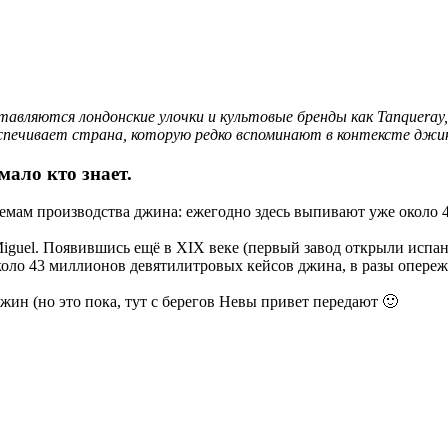
ставляются лондонские улочки и культовые бренды как Tanquer
спечивает страна, которую редко вспоминают в контексте дж
ало кто знает.
мам производства джина: ежегодно здесь выпивают уже около 40
iguel. Появившись ещё в XIX веке (первый завод открыли испан
коло 43 миллионов девятилитровых кейсов джина, в разы опережа
ин (но это пока, тут с берегов Невы привет передают 🙂