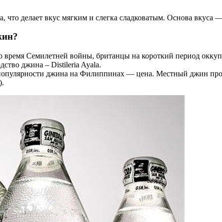
а, что делает вкус мягким и слегка сладковатым. Основа вкуса
жин?
во время Семилетней войны, британцы на короткий период окку
тво джина – Distileria Ayala.
опулярности джина на Филиппинах — цена. Местный джин прода
).