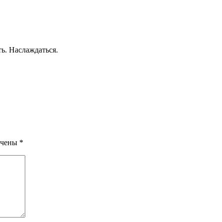
ть. Наслаждаться.
ечены
*