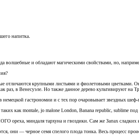
шего напитка.
рода волшебные и обладают магическими свойствами, но, наприм
ния?
оторые отличаются крупными листьями и фиолетовыми цветками. 
к раз, в Венесуэле. Но также данное дерево культивируют на Т
 в немецкой гастрономии и с тех пор очаровывает звездных шеф
аких как montale, jo malone London, Banana republic, sublime п
ореха, миндаля тархуна и гвоздики. Сам же Запах сладких 
ются, они — черное семя спелого плода тонка. Весь процесс пр