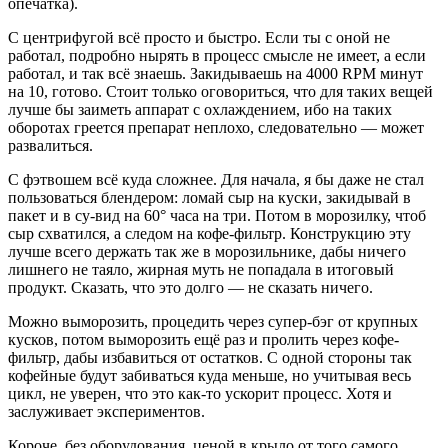
опечатка).
С центрифугой всё просто и быстро. Если ты с оной не
работал, подробно нырять в процесс смысле не имеет, а если
работал, и так всё знаешь. Закидываешь на 4000 RPM минут
на 10, готово. Стоит только оговориться, что для таких вещей
лучше бы заиметь аппарат с охлаждением, ибо на таких
оборотах греется препарат неплохо, следовательно — может
развалиться.
С фэтвошем всё куда сложнее. Для начала, я бы даже не стал
пользоваться блендером: ломай сыр на куски, закидывай в
пакет и в су-вид на 60° часа на три. Потом в морозилку, чтоб
сыр схватился, а следом на кофе-фильтр. Конструкцию эту
лучше всего держать так же в морозильнике, дабы ничего
лишнего не таяло, жирная муть не попадала в итоговый
продукт. Сказать, что это долго — не сказать ничего.
Можно выморозить, процедить через супер-бэг от крупных
кусков, потом выморозить ещё раз и пролить через кофе-
фильтр, дабы избавиться от остатков. С одной стороны так
кофейные будут забиваться куда меньше, но учитывая весь
цикл, не уверен, что это как-то ускорит процесс. Хотя и
заслуживает экспериментов.
Короче, без оборудования, ценой в крыло от того самого