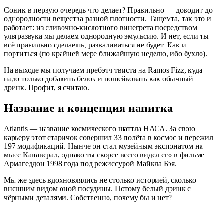
Соник в первую очередь что делает? Правильно — доводит до
однородности вещества разной плотности. Тащемта, так это и
работает: из сливочно-кислотного винегрета посредством
ультразвука мы делаем однородную эмульсию. И нет, если ты
всё правильно сделаешь, разваливаться не будет. Как и
портиться (по крайней мере ближайшую неделю, ибо бухло).
На выходе мы получаем пребэтч твиста на Ramos Fizz, куда
надо только добавить белок и пошейковать как обычный
дринк. Профит, я считаю.
Название и концепция напитка
Atlantis — название космического шаттла НАСА. За свою
карьеру этот старичок совершил 33 полёта в космос и пережил
197 модификаций. Нынче он стал музейным экспонатом на
мысе Канаверал, однако ты скорее всего видел его в фильме
Армагеддон 1998 года под режиссурой Майкла Бэя.
Мы же здесь вдохновлялись не столько историей, сколько
внешним видом оной посудины. Потому белый дринк с
чёрными деталями. Собственно, почему бы и нет?