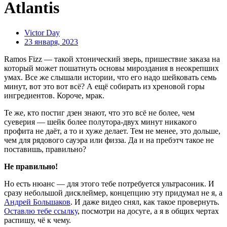
Atlantis
Victor Day
23 января, 2023
Ramos Fizz — такой хтонический зверь, пришествие заказа на
который может пошатнуть основы мироздания в неокрепших
умах. Все же слышали истории, что его надо шейковать семь
минут, вот это вот всё? А ещё собирать из хреновой горы
ингредиентов. Короче, мрак.
Те же, кто постиг дзен знают, что это всё не более, чем
суеверия — шейк более полутора-двух минут никакого
профита не даёт, а то и хуже делает. Тем не менее, это дольше,
чем для рядового сауэра или физза. Да и на пребэтч такое не
поставишь, правильно?
Не правильно!
Но есть нюанс — для этого тебе потребуется ультрасоник. И
сразу небольшой дисклеймер, концепцию эту придумал не я, а
Андрей Большаков
. И даже видео снял, как такое провернуть.
Оставлю тебе ссылку
, посмотри на досуге, а я в общих чертах
распишу, чё к чему.