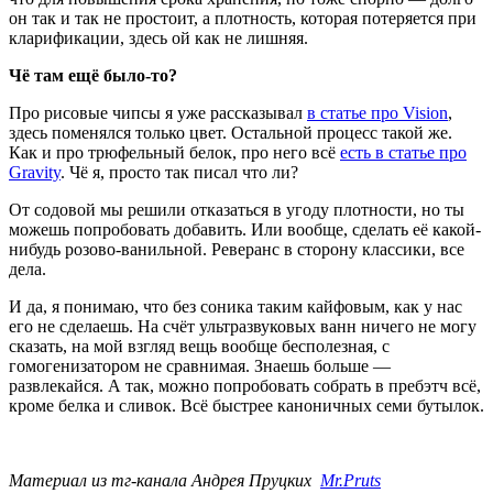
он так и так не простоит, а плотность, которая потеряется при
кларификации, здесь ой как не лишняя.
Чё там ещё было-то?
Про рисовые чипсы я уже рассказывал
в статье про Vision
,
здесь поменялся только цвет. Остальной процесс такой же.
Как и про трюфельный белок, про него всё
есть в статье про
Gravity
. Чё я, просто так писал что ли?
От содовой мы решили отказаться в угоду плотности, но ты
можешь попробовать добавить. Или вообще, сделать её какой-
нибудь розово-ванильной. Реверанс в сторону классики, все
дела.
И да, я понимаю, что без соника таким кайфовым, как у нас
его не сделаешь. На счёт ультразвуковых ванн ничего не могу
сказать, на мой взгляд вещь вообще бесполезная, с
гомогенизатором не сравнимая. Знаешь больше —
развлекайся. А так, можно попробовать собрать в пребэтч всё,
кроме белка и сливок. Всё быстрее каноничных семи бутылок.
Материал из тг-канала Андрея Пруцких
Mr.Pruts