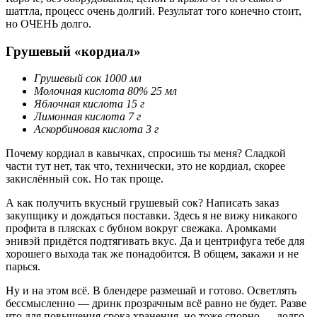
шаттла, процесс очень долгий. Результат того конечно стоит,
но ОЧЕНЬ долго.
Грушевый «кордиал»
Грушевый сок 1000 мл
Молочная кислота 80% 25 мл
Яблочная кислота 15 г
Лимонная кислота 7 г
Аскорбиновая кислота 3 г
Почему кордиал в кавычках, спросишь ты меня? Сладкой
части тут нет, так что, технически, это не кордиал, скорее
закислённый сок. Но так проще.
А как получить вкусный грушевый сок? Написать заказ
закупщику и дождаться поставки. Здесь я не вижу никакого
профита в плясках с бубном вокруг свежака. Аромками
энивэй придётся подтягивать вкус. Да и центрифуга тебе для
хорошего выхода так же понадобится. В общем, закажи и не
парься.
Ну и на этом всё. В блендере размешай и готово. Осветлять
бессмысленно — дринк прозрачным всё равно не будет. Разве
что для повышения срока хранения, но тоже спорно — долго