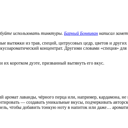
обуйте использовать тинктуры.
Барный Бонвиван
написал замет
нные вытяжки из трав, специй, цитрусовых цедр, цветов и други
кусоароматический концентрат. Другими словами «специя» для к
 их коротком дуэте, призванный вытянуть его вкус.
й аромат лаванды, чёрного перца или, например, кардамона, не 
тировать — создавать уникальные вкусы, подчеркивать авторск
ль, чтобы добавить тонкую ноту в напиток или даже… ароматиз