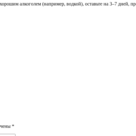
орошим алкоголем (например, водкой), оставьте на 3–7 дней, п
ечены
*