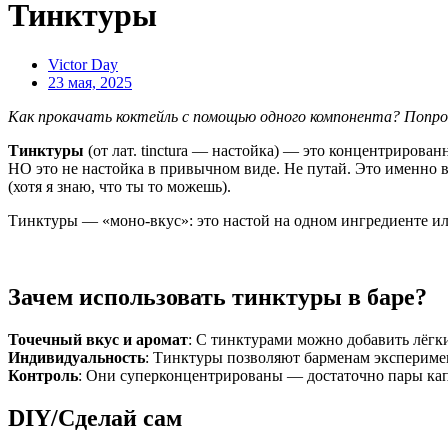
Тинктуры
Victor Day
23 мая, 2025
Как прокачать коктейль с помощью одного компонента? Попр
Тинктуры
(от лат. tinctura — настойка) — это концентрирова
НО это не настойка в привычном виде. Не путай. Это именно в
(хотя я знаю, что ты то можешь).
Тинктуры — «моно-вкус»: это настой на одном ингредиенте или
Зачем использовать тинктуры в баре?
Точечный вкус и аромат
: С тинктурами можно добавить лёгки
Индивидуальность
: Тинктуры позволяют барменам эксперимен
Контроль
: Они суперконцентрированы — достаточно пары капе
DIY/Сделай сам