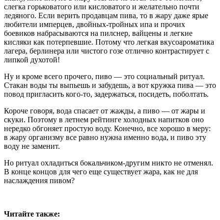
слегка горьковатого или кисловатого и желательно почти
ледяного. Если верить продавцам пива, то в жару даже ярые
любители имперцев, двойных-тройных ипа и прочих
боевиков набрасываются на пилснер, вайцены и легкие
кисляки как потерпевшие. Потому что легкая вкусоароматика
лагера, берлинера или чистого гозе отлично контрастирует с
липкой духотой!
Ну и кроме всего прочего, пиво — это социальный ритуал.
Стакан воды ты выпьешь и забудешь, а вот кружка пива — это
повод пригласить кого-то, задержаться, посидеть, поболтать.
Короче говоря, вода спасает от жажды, а пиво — от жары и
скуки. Поэтому в летнем рейтинге холодных напитков оно
нередко обгоняет простую воду. Конечно, все хорошо в меру:
в жару организму все равно нужна именно вода, и пиво эту
воду не заменит.
Но ритуал охладиться бокальчиком-другим никто не отменял.
В конце концов для чего еще существует жара, как не для
наслаждения пивом?
Читайте также: