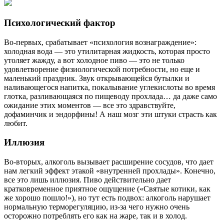
Психологический фактор
Во-первых, срабатывает «психология вознаграждение»:
холодная вода — это утилитарная жидкость, которая просто
утоляет жажду, а вот холодное пиво — это не только
удовлетворение физиологической потребности, но еще и
маленький праздник. Звук открывающейся бутылки и
наливающегося напитка, покалывание углекислоты во время
глотка, разливающаяся по пищеводу прохлада… да даже само
ожидание этих моментов — все это здравствуйте,
дофаминчик и эндорфины! А наш мозг эти штуки страсть как
любит.
Иллюзия
Во-вторых, алкоголь вызывает расширение сосудов, что дает
нам легкий эффект этакой «внутренней прохлады». Конечно,
все это лишь иллюзия. Пиво действительно дает
кратковременное приятное ощущение («Святые котики, как
же хорошо пошло!»), но тут есть подвох: алкоголь нарушает
нормальную терморегуляцию, из-за чего нужно очень
осторожно потреблять его как на жаре, так и в холод.