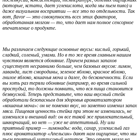
(которые, кстати, дает углекислота, когда мы пьем пиво) и
даже визуальном восприятии — все это по отдельности. Так
вот, flavor — это совокупность всех этих факторов,
обработанная мозгом — то, что дает нам полное сенсорное
впечатление о продукте.
Мы различаем следующие основные вкусы: кислый, горький,
сладкий, соленый, умами. Но в то же время главным нашим
чувством является обоняние. Причем разных запахов
существует несравнимо больше, чем базовых вкусов: лимон,
лаванда, лист смородины, зеленое яблоко, красное яблоко,
гнилое яблоко, кошачья моча и далее, до бесконечности. Если
вы хоть раз теряли обоняние (например, во время сильной
простуды), то должны помнить, что вся пища становится
безвкусной. Теперь представьте, что ваш вкусный стейк
обработали безопасным для здоровья ароматизатором
«кошачья моча»: он не поменял вкус, но заметно изменил запах
мяса. Пищевая ценность стейка при этом не изменилась, не
изменился и внешний вид: он все такой же привлекательный,
шкворчащий, но нет — уже не аппетитный. Ну или
приятный пример — лимонады: вода, сахар, углекислый газ
плюс ароматизатор «Апельсин» дают нам ощущение, что мы
пьем приятный цитрусовый напиток. Это ответ мозга на