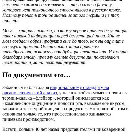
изменение сложного комплекса — того самого flavor, у
которого нет полноценного слова-аналога в русском языке.
Поэтому понять точное значение этого термина не так
просто.
​Мозг — хитрая система, поэтому первое правило дегустации
пива: никакой информации перед дегустацией пива. Иначе
мозг создаст образ продукта еще до того, как вы ощутите
его вкус и аромат. Очень часто этим правилом
пренебрегают, искажая свои будущие впечатления. И именно
благодаря этому правилу слепые дегустации показывают
неожиданный, зато честный результат.
По документам это…
Забавно, что благодаря
национальному стандарту на
органолептический анализ
, у нас в какой-то момент появился
термин-калька «флейвор», который описывается как
«комплексное ощущение в полости рта, вызываемое вкусом,
запахом и текстурой пищевого продукта». Но знают об этом в
основном только те, кто профессионально занимается
пищевым производством.
Кстати, больше 40 лет назад представителями пивоваренной