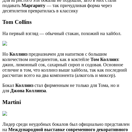
Для игристого эти бокалы не подошли, зато в них стали
подавать
Маргариту
— так причудливая форма через
десятилетия превратилась в классику
Tom Collins
На первый взгляд — обычный стакан, похожий на хайбол.
Но
Коллинз
предназначен для напитков с большим
количеством ингредиентов, как в коктейле
Том Коллинз
:
джин, лимонный сок, сахарный сироп и содовая. Основное
отличие в том, что коллинз выше хайбола, так как последний
рассчитан всего на два компонента (алкоголь и миксер).
Бокал
Коллинз
стал фирменным не только для Тома, но и
для
Джона Коллинза
.
Martini
Лидер среди неудобных бокалов был официально представлен
на
Международной выставке современного декоративного