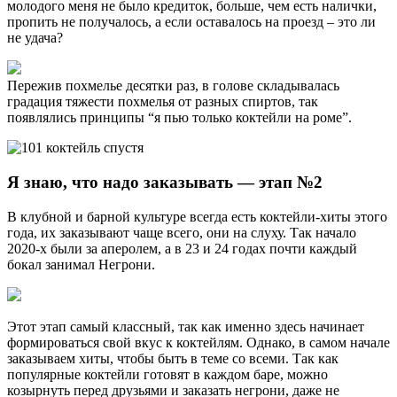
молодого меня не было кредиток, больше, чем есть налички,
пропить не получалось, а если оставалось на проезд – это ли
не удача?
Пережив похмелье десятки раз, в голове складывалась
градация тяжести похмелья от разных спиртов, так
появлялись принципы “я пью только коктейли на роме”.
Я знаю, что надо заказывать
—
этап №2
В клубной и барной культуре всегда есть коктейли-хиты этого
года, их заказывают чаще всего, они на слуху. Так начало
2020-х были за аперолем, а в 23 и 24 годах почти каждый
бокал занимал Негрони.
Этот этап самый классный, так как именно здесь начинает
формироваться свой вкус к коктейлям. Однако, в самом начале
заказываем хиты, чтобы быть в теме со всеми. Так как
популярные коктейли готовят в каждом баре, можно
козырнуть перед друзьями и заказать негрони, даже не