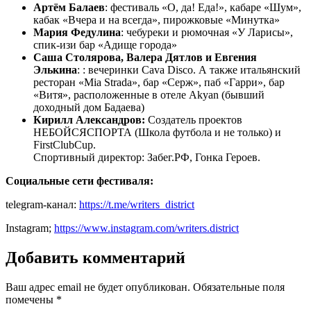
Артём Балаев
: фестиваль «О, да! Еда!», кабаре «Шум»,
кабак «Вчера и на всегда», пирожковые «Минутка»
Мария Федулина
: чебуреки и рюмочная «У Ларисы»,
спик-изи бар «Адище города»
Саша Столярова, Валера Дятлов и Евгения
Элькина
:
:
вечеринки Cava Disco. А также итальянский
ресторан «Mia Strada», бар «Серж», паб «Гарри», бар
«Витя», расположенные в отеле Akyan (бывший
доходный дом Бадаева)
Кирилл Александров:
Создатель проектов
НЕБОЙСЯСПОРТА (Школа футбола и не только) и
FirstClubCup.
Спортивный директор: Забег.РФ, Гонка Героев.
Социальные сети фестиваля:
telegram-канал:
https://t.me/writers_district
Instagram;
https://www.instagram.com/writers.district
Добавить комментарий
Ваш адрес email не будет опубликован.
Обязательные поля
помечены
*