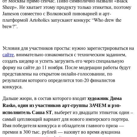
от Москвы прямо сейчас. Пиво символично назвали «Black
Sheep». Не хватает этому продукту только этикетки, поэтому
Jameson совместно с Волковской пивоварней и арт-
платформой Artoholics запускают конкурс “Who drew the
brew?”.
Условия для участников просты: нужно зарегистрироваться на
сайте
, внимательно ознакомиться с техническим заданием,
создать шедевр и успеть загрузить его через специальную
форму на сайте до 11 ноября. После модерации работы будут
представлены на открытом онлайн-голосовании, по
результатам которого определится топ-20 финалистов
конкурса.
художник Дима
Дальше жюри, в состав которого входят
Rasko, один из участников арт-группы ЗАЧЕМ и рэп-
исполнитель Саша ST
, выберет из двадцати этикеток один –
самый цепляющий вариант для нового имперского портера.
Имя победителя конкурса и обладателя главного приза —
премии в 300 тыс. рублей — назовут во время аукциона