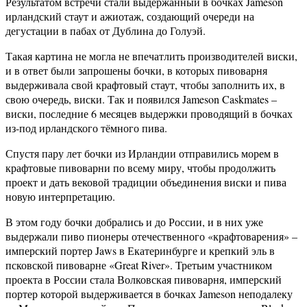
Результатом встречи стали выдержанный в бочках Jameson
ирландский стаут и ажиотаж, создающий очереди на
дегустации в пабах от Дублина до Голуэй.
Такая картина не могла не впечатлить производителей виски,
и в ответ были запрошены бочки, в которых пивоварня
выдерживала свой крафтовый стаут, чтобы заполнить их, в
свою очередь, виски. Так и появился Jameson Caskmates –
виски, последние 6 месяцев выдержки проводящий в бочках
из-под ирландского тёмного пива.
Спустя пару лет бочки из Ирландии отправились морем в
крафтовые пивоварни по всему миру, чтобы продолжить
проект и дать вековой традиции объединения виски и пива
новую интерпретацию.
В этом году бочки добрались и до России, и в них уже
выдержали пиво пионеры отечественного «крафтоварения» –
имперский портер Jaws в Екатеринбурге и крепкий эль в
псковской пивоварне «Great River». Третьим участником
проекта в России стала Волковская пивоварня, имперский
портер которой выдерживается в бочках Jameson неподалеку