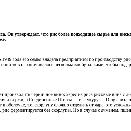
иса. Он утверждает, что рис более подходящее сырье для вис
se.
до 1949 года его семья владела предприятием по производству р
х напитков ограничивалось несколькими бутылками, чтобы подар
удет производить черничное вино; херес из риса рисовые вина с 
еня или ржи, а Соединенные Штаты — из кукурузы, Ding считает
к оболочке, т.е. скорлупу сложно отделить от ядра, это усложня
м, рис ферментируется без скорлупы. Но в случае с ячменем, пш