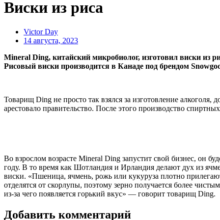
Виски из риса
Victor Day
14 августа, 2023
Mineral Ding, китайский микробиолог, изготовил виски из р
Рисовый виски производится в Канаде под брендом Snowgoo
Товарищ Ding не просто так взялся за изготовление алкоголя, 
арестовало правительство. После этого производство спиртны
Во взрослом возрасте Mineral Ding запустит свой бизнес, он б
году. В то время как Шотландия и Ирландия делают дух из ячм
виски. «Пшеница, ячмень, рожь или кукуруза плотно прилегают 
отделятся от скорлупы, поэтому зерно получается более чисты
из-за чего появляется горький вкус» — говорит товарищ Ding.
Добавить комментарий