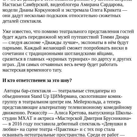
Настасьи Самбурской, видеоблогера Амирана Сардарова,
модели Дианы Коркуновой и экстремала Олега Крикета —
они дадут несколько подсказок относительно сюжетных
деталей спектакля.
Уже известно, что помимо театрального представления гостей
будет ждать передвижной музей путешествий Томми Дюара
— следуя аксиоме «Дважды лучше», экспонаты в нём будут
парными. Каждый желающий сможет попробовать виски в
сочетании с традиционными шотландскими яйцами,
сразиться в главных «куриных турнирах» по дартсу и других
играх. Для самых отчаянных весь вечер будет работать
мастерская временного тату.
И кто ответственен за это шоу?
Авторы бар-спектакля — театральные стендаперы из
объединения Stand Up ЦИМермана, сколотившие комик-
группу в театральном центре им. Мейерхольда, а теперь
представляющие альтернативу телевизионному комедийному
движению. Режиссёр — Алиса Кретова, выпускница Школы-
студии МХАТ и актриса «Мастерской Дмитрия Брусникина»
— в 2016 году поставила дебютный спектакль «Девушки в
любви» на сцене театра «Практика» и с тех пор стала
осваивать нетеатральные пространства. Среди ее работ —