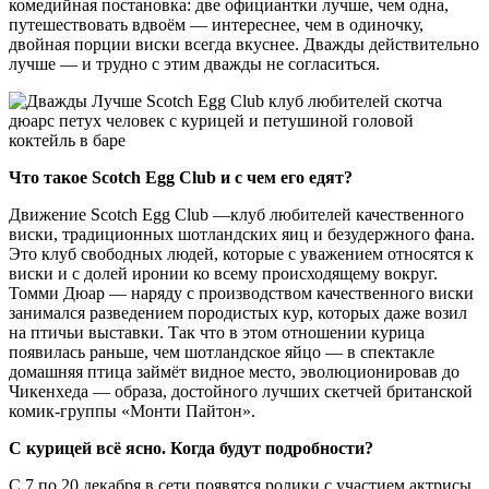
комедийная постановка: две официантки лучше, чем одна,
путешествовать вдвоём — интереснее, чем в одиночку,
двойная порции виски всегда вкуснее. Дважды действительно
лучше — и трудно с этим дважды не согласиться.
Что такое Scotch
Egg
Club
и с чем его едят?
Движение Scotch Egg Club —клуб любителей качественного
виски, традиционных шотландских яиц и безудержного фана.
Это клуб свободных людей, которые с уважением относятся к
виски и с долей иронии ко всему происходящему вокруг.
Томми Дюар — наряду с производством качественного виски
занимался разведением породистых кур, которых даже возил
на птичьи выставки. Так что в этом отношении курица
появилась раньше, чем шотландское яйцо — в спектакле
домашняя птица займёт видное место, эволюционировав до
Чикенхеда — образа, достойного лучших скетчей британской
комик-группы «Монти Пайтон».
С курицей всё ясно. Когда будут подробности?
С 7 по 20 декабря в сети появятся ролики с участием актрисы