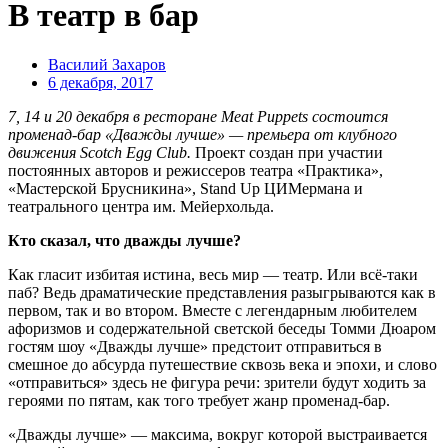
В театр в бар
Василий Захаров
6 декабря, 2017
7, 14 и 20 декабря в ресторане Meat
Puppets
состоится
променад-бар «Дважды лучше» — премьера от клубного
движения Scotch
Egg
Clu
b
.
Проект создан при участии
постоянных авторов и режиссеров театра «Практика»,
«Мастерской Брусникина», Stand Up ЦИМермана и
театрального центра им. Мейерхольда.
Кто сказал, что дважды лучше?
Как гласит избитая истина, весь мир — театр. Или всё-таки
паб? Ведь драматические представления разыгрываются как в
первом, так и во втором. Вместе с легендарным любителем
афоризмов и содержательной светской беседы Томми Дюаром
гостям шоу «Дважды лучше» предстоит отправиться в
смешное до абсурда путешествие сквозь века и эпохи, и слово
«отправиться» здесь не фигура речи: зрители будут ходить за
героями по пятам, как того требует жанр променад-бар.
«Дважды лучше» — максима, вокруг которой выстраивается