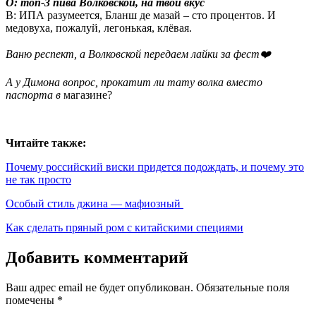
О: топ-3 пива Волковской, на твой вкус
В: ИПА разумеется, Бланш де мазай – сто процентов. И
медовуха, пожалуй, легонькая, клёвая.
Ваню респект, а
Волковской передаем лайки за фест❤️
А у Димона вопрос, прокатит ли тату волка вместо
паспорта в
магазине?
Читайте также:
Почему российский виски придется подождать, и почему это
не так просто
Особый стиль джина — мафиозный
Как сделать пряный ром с китайскими специями
Добавить комментарий
Ваш адрес email не будет опубликован.
Обязательные поля
помечены
*