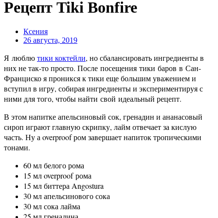
Рецепт Tiki Bonfire
Ксения
26 августа, 2019
Я люблю
тики коктейли
, но сбалансировать ингредиенты в
них не так-то просто. После посещения тики баров в Сан-
Франциско я проникся к тики еще большим уважением и
вступил в игру, собирая ингредиенты и экспериментируя с
ними для того, чтобы найти свой идеальный рецепт.
В этом напитке апельсиновый сок, гренадин и ананасовый
сироп играют главную скрипку, лайм отвечает за кислую
часть. Ну а overproof ром завершает напиток тропическими
тонами.
60 мл белого рома
15 мл overproof рома
15 мл биттера Angostura
30 мл апельсинового сока
30 мл сока лайма
25 мл гренадина