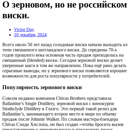
О зерновом, но не российском
виски.
Victor Day
10 декабря, 2024
Всего около 50 лет назад солодовые виски начали выходить из
тени смешанного шотландского виски. До середины 70-х
годов прошлого века основная часть продаж приходилась на
смешанный (blended) виски. Сегодня зерновой виски делает
уверенные шаги в том же направлении. Пока ещё рано делать
серьезные выводы, но у зернового виски появляются хорошие
возможности для роста популярности у потребителей.
Популярность зернового виски
Совсем недавно компания Chivas Brothers представила
Ballantine’s Single Distillery, зерновой виски с винокурни
Strathclyde Distillery в Глазго. Это первый такой релиз для
Ballantine’s, занимающего второе место в мире по объему
продаж после Johnnie Walker. По словам мастера-блендера
Chivas Сэнди Хислопа, он был создан «чтобы бросить вызов
представлениям о зерновом виски и предложить виски,