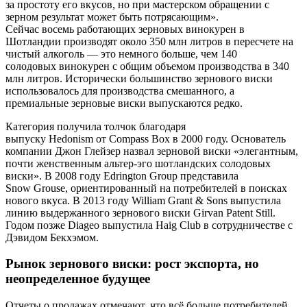
за простоту его вкусов, но при мастерском обращении с
зерном результат может быть потрясающим».
Сейчас восемь работающих зерновых винокурен в
Шотландии производят около 350 млн литров в пересчете на
чистый алкоголь — это немного больше, чем 140
солодовых винокурен с общим объемом производства в 340
млн литров. Исторически большинство зернового виски
использовалось для производства смешанного, а
премиальные зерновые виски выпускаются редко.
Категория получила толчок благодаря
выпуску Hedonism от Compass Box в 2000 году. Основатель
компании Джон Глейзер назвал зерновой виски «элегантным,
почти женственным альтер-эго шотландских солодовых
виски». В 2008 году Edrington Group представила
Snow Grouse, ориентированный на потребителей в поисках
нового вкуса. В 2013 году William Grant & Sons выпустила
линию выдержанного зернового виски Girvan Patent Still.
Годом позже Diageo выпустила Haig Club в сотрудничестве с
Дэвидом Бекхэмом.
Рынок зернового виски: рост экспорта, но
неопределенное будущее
Отчеты о продажах отмечают, что всё больше потребителей,