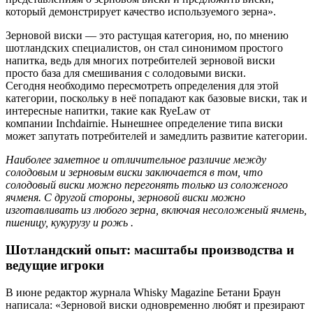
который демонстрирует качество используемого зерна».
Зерновой виски — это растущая категория, но, по мнению
шотландских специалистов, он стал синонимом простого
напитка, ведь для многих потребителей зерновой виски
просто база для смешивания с солодовыми виски.
Сегодня необходимо пересмотреть определения для этой
категории, поскольку в неё попадают как базовые виски, так и
интересные напитки, такие как RyeLaw от
компании Inchdairnie. Нынешнее определение типа виски
может запутать потребителей и замедлить развитие категории.
Наиболее заметное и отличительное различие между
солодовым и зерновым виски заключается в том, что
солодовый виски можно перегонять только из соложеного
ячменя. С другой стороны, зерновой виски можно
изготавливать из любого зерна, включая несоложеный ячмень,
пшеницу, кукурузу и рожь .
Шотландский опыт: масштабы производства и
ведущие игроки
В июне редактор журнала Whisky Magazine Бетани Браун
написала: «Зерновой виски одновременно любят и презирают