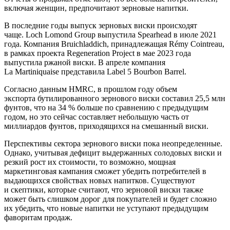
включая женщин, предпочитают зерновые напитки.
В последние годы выпуск зерновых виски происходят
чаще. Loch Lomond Group выпустила Spearhead в июле 2021
года. Компания Bruichladdich, принадлежащая Rémy Cointreau,
в рамках проекта Regeneration Project в мае 2023 года
выпустила ржаной виски. В апреле компания
La Martiniquaise представила Label 5 Bourbon Barrel.
Согласно данным HMRC, в прошлом году объем
экспорта бутилированного зернового виски составил 25,5 млн
фунтов, что на 34 % больше по сравнению с предыдущим
годом, но это сейчас составляет небольшую часть от
миллиардов фунтов, приходящихся на смешанный виски.
Перспективы сектора зернового виски пока неопределенные.
Однако, учитывая дефицит выдержанных солодовых виски и
резкий рост их стоимости, то возможно, мощная
маркетинговая кампания сможет убедить потребителей в
выдающихся свойствах новых напитков. Существуют
и скептики, которые считают, что зерновой виски также
может быть слишком дорог для покупателей и будет сложно
их убедить, что новые напитки не уступают предыдущим
фаворитам продаж.