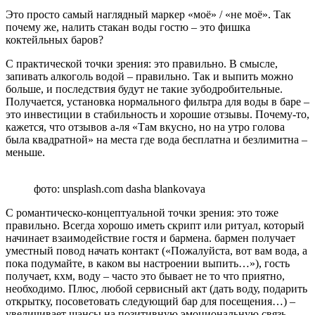
Это просто самый наглядный маркер «моё» / «не моё». Так
почему же, налить стакан воды гостю – это фишка
коктейльных баров?
С практической точки зрения: это правильно. В смысле,
запивать алкоголь водой – правильно. Так и выпить можно
больше, и последствия будут не такие зубодробительные.
Получается, установка нормального фильтра для воды в баре –
это инвестиции в стабильность и хорошие отзывы. Почему-то,
кажется, что отзывов а-ля «Там вкусно, но на утро голова
была квадратной» на места где вода бесплатна и безлимитна –
меньше.
фото: unsplash.com dasha blankovaya
С романтическо-концептуальной точки зрения: это тоже
правильно. Всегда хорошо иметь скрипт или ритуал, который
начинает взаимодействие гостя и бармена. бармен получает
уместный повод начать контакт («Пожалуйста, вот вам вода, а
пока подумайте, в каком вы настроении выпить…»), гость
получает, кхм, воду – часто это бывает не то что приятно,
необходимо. Плюс, любой сервисный акт (дать воду, подарить
открытку, посоветовать следующий бар для посещения…) –
увеличивает шансы на позитивную эмоциональную связь