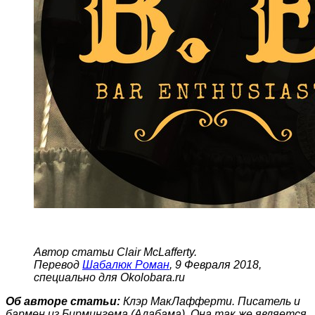
Автор статьи Clair McLafferty.
Перевод
Шабалюк Роман
, 9 Февраля 2018,
специально для
Okolobara.ru
Об авторе статьи:
Клэр МакЛафферти. Писатель и
бармен из Бирмингема (Алабама). Она так же является