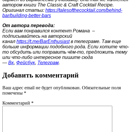
автором книги The Classic & Craft Cocktail Recipe.
Оригинал статьи:
https://talesofthecocktail.com/behind-
bar/building-better-bars
От автора перевода:
Если вам понравился контент Романа –
подписывайтесь на авторский
канал
https://t.me/BarEnthusiast
в телеграме. Там еще
больше информации подобного рода. Если хотите что-
то обсудить или поправить чём-то, предложить тему
или что-либо интересное пишите сюда
—
Вк
,
Фейсбук
,
Телеграм
.
Добавить комментарий
Ваш адрес email не будет опубликован.
Обязательные поля
помечены
*
Комментарий
*