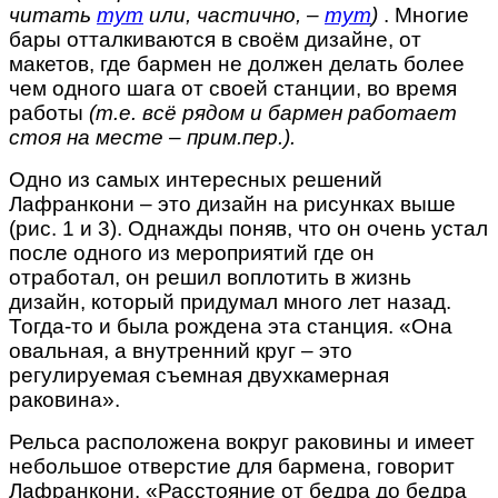
читать
тут
или, частично, –
тут
)
. Многие
бары отталкиваются в своём дизайне, от
макетов, где бармен не должен делать более
чем одного шага от своей станции,
во время
работы
(т.е. всё рядом и бармен работает
стоя на месте – прим.пер.).
Одно из самых интересных решений
Лафранкони – это дизайн на рисунках выше
(рис. 1 и 3). Однажды поняв, что он очень устал
после одного из мероприятий где он
отработал, он решил воплотить в жизнь
дизайн, который придумал много лет назад.
Тогда-то и была рождена эта станция. «Она
овальная, а внутренний круг – это
регулируемая съемная двухкамерная
раковина».
Рельса расположена вокруг раковины и имеет
небольшое отверстие для бармена, говорит
Лафранкони. «Расстояние от бедра до бедра