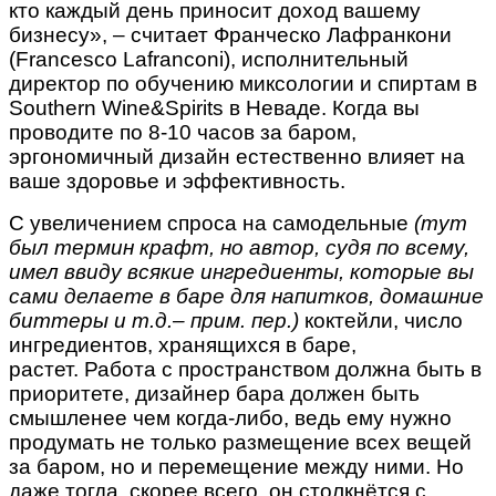
кто каждый день приносит доход вашему
бизнесу», – считает Франческо Лафранкони
(Francesco Lafranconi), исполнительный
директор по обучению миксологии и спиртам в
Southern Wine&Spirits в Неваде. Когда вы
проводите по 8-10 часов за баром,
эргономичный дизайн естественно влияет на
ваше здоровье и эффективность.
С увеличением спроса на самодельные
(тут
был термин крафт, но автор, судя по всему,
имел ввиду всякие ингредиенты, которые вы
сами делаете в баре для напитков, домашние
биттеры и т.д.– прим. пер.)
коктейли, число
ингредиентов, хранящихся в баре,
растет. Работа с пространством должна быть в
приоритете, дизайнер бара должен быть
смышленее чем когда-либо, ведь ему нужно
продумать не только размещение всех вещей
за баром, но и перемещение между ними. Но
даже тогда, скорее всего, он столкнётся с