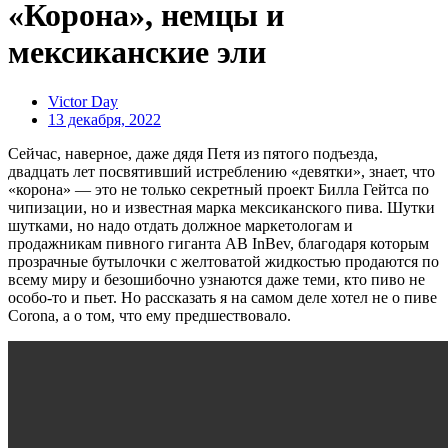
«Корона», немцы и
мексиканские эли
Victor Day
13 декабря, 2022
Сейчас, наверное, даже дядя Петя из пятого подъезда,
двадцать лет посвятивший истреблению «девятки», знает, что
«корона» — это не только секретный проект Билла Гейтса по
чипизации, но и известная марка мексиканского пива. Шутки
шутками, но надо отдать должное маркетологам и
продажникам пивного гиганта AB InBev, благодаря которым
прозрачные бутылочки с желтоватой жидкостью продаются по
всему миру и безошибочно узнаются даже теми, кто пиво не
особо-то и пьет. Но рассказать я на самом деле хотел не о пиве
Corona, а о том, что ему предшествовало.