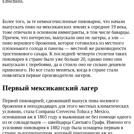
Elbschloss.
Более того, за те немногочисленные пивоварни, что начали
выпускать пиво на мексиканских землях к середине 19 века,
тоже отвечали в основном иммигранты, в том числе баварцы.
Причем, что интересно, выпускали они не лагеры, а эли —
пиво верхового брожения, которое готовилось из местного
плохонького солода и панелы — местной же разновидности
тростникового сахара. К последней четверти столетия таких
пивоварен в стране было уже больше 20, однако пиво они
выпускали с перебоями, да и стоило оно не сильно дешевле
привозного. Но все стало меняться, когда в стране стали
появляться первые производители лагеров.
Первый мексиканский лагер
Первой пивоварней, сдюжившей выпуск пива низового
брожения в неподходящих для этого местных климатических
условиях, стала Compania Cervecera Toluca y Mexico,
основанная аж в 1865 году и выжившая не без помощи одного
из ее совладельцев — швейцарца Сантьяго Графа. Именно его
усилиями пивоварня в 1882 году была оснащена первым в
стране льдогенератором, который притаранили аж из