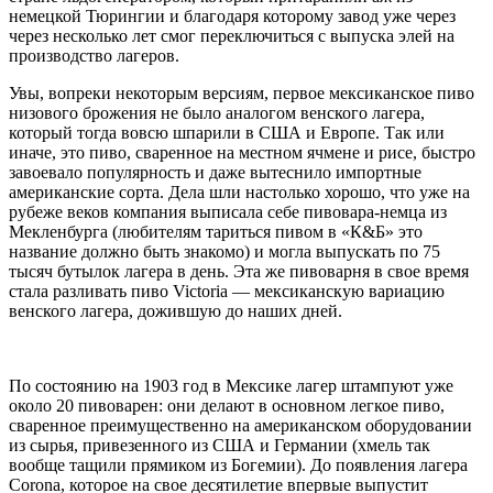
немецкой Тюрингии и благодаря которому завод уже через
через несколько лет смог переключиться с выпуска элей на
производство лагеров.
Увы, вопреки некоторым версиям, первое мексиканское пиво
низового брожения не было аналогом венского лагера,
который тогда вовсю шпарили в США и Европе. Так или
иначе, это пиво, сваренное на местном ячмене и рисе, быстро
завоевало популярность и даже вытеснило импортные
американские сорта. Дела шли настолько хорошо, что уже на
рубеже веков компания выписала себе пивовара-немца из
Мекленбурга (любителям тариться пивом в «К&Б» это
название должно быть знакомо) и могла выпускать по 75
тысяч бутылок лагера в день. Эта же пивоварня в свое время
стала разливать пиво Victoria — мексиканскую вариацию
венского лагера, дожившую до наших дней.
По состоянию на 1903 год в Мексике лагер штампуют уже
около 20 пивоварен: они делают в основном легкое пиво,
сваренное преимущественно на американском оборудовании
из сырья, привезенного из США и Германии (хмель так
вообще тащили прямиком из Богемии). До появления лагера
Corona, которое на свое десятилетие впервые выпустит