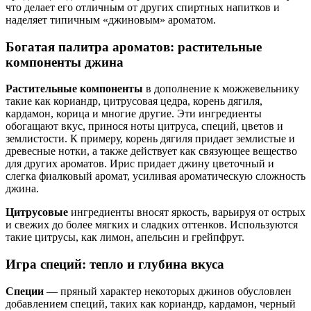
что делает его отличным от других спиртных напитков и
наделяет типичным «джиновым» ароматом.
Богатая палитра ароматов: растительные
компоненты джина
Растительные компоненты
в дополнение к можжевельнику
такие как кориандр, цитрусовая цедра, корень дягиля,
кардамон, корица и многие другие. Эти ингредиенты
обогащают вкус, принося ноты цитруса, специй, цветов и
землистости. К примеру, корень дягиля придает землистые и
древесные нотки, а также действует как связующее вещество
для других ароматов. Ирис придает джину цветочный и
слегка фиалковый аромат, усиливая ароматическую сложность
джина.
Цитрусовые
ингредиенты вносят яркость, варьируя от острых
и свежих до более мягких и сладких оттенков. Используются
такие цитрусы, как лимон, апельсин и грейпфрут.
Игра специй: тепло и глубина вкуса
Специи
— пряный характер некоторых джинов обусловлен
добавлением специй, таких как кориандр, кардамон, черный