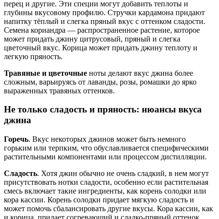
перец и другие. Эти специи могут добавить теплоты и
глубины вкусовому профилю. Стручки кардамона придают
напитку тёплый и слегка пряный вкус с оттенком сладости.
Семена кориандра — распространенное растение, которое
может придать джину цитрусовый, пряный и слегка
цветочный вкус. Корица может придать джину теплоту и
легкую пряность.
Травяные и цветочные
ноты делают вкус джина более
сложным, варьируясь от лаванды, розы, ромашки до ярко
выраженных травяных оттенков.
Не только сладость и пряность: нюансы вкуса
джина
Горечь
. Вкус некоторых джинов может быть немного
горьким или терпким, что обуславливается специфическими
растительными компонентами или процессом дистилляции.
Сладость
. Хотя джин обычно не очень сладкий, в нем могут
присутствовать нотки сладости, особенно если растительная
смесь включает такие ингредиенты, как корень солодки или
кора кассии. Корень солодки придает мягкую сладость и
может помочь сбалансировать другие вкусы. Кора кассии, как
и корица, придает согревающий и сладко-пряный оттенок.