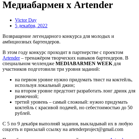
Медиабармен х Artender
Victor Day
5 декабря, 2022
Возвращение легендарного конкурса для молодых и
амбициозных бартендеров.
В этом году конкурс проходит в партнерстве с проектом
Artender
– тренажёром творческих навыков бартендеров. В
специальном челлендже
MEDIABARMEN WEEK
для
участников подготовили три уровня заданий:
на первом уровне нужно придумать твист на коктейль,
используя локальный джин;
на втором уровне предстоит разработать лонг дринк для
рюмочной;
третий уровень – самый сложный: нужно придумать
коктейль с красивой подачей, но себестоимостью до 50
рублей.
С 5 по 9 декабря выполняй задания, выкладывай их в любую
соцсеть и присылай ссылку на artenderproject@gmail.com