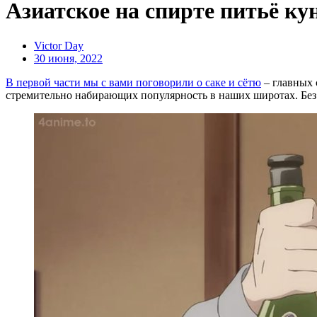
Азиатское на спирте питьё кун
Victor Day
30 июня, 2022
В первой части мы с вами поговорили о саке и сётю
– главных 
стремительно набирающих популярность в наших широтах. Без 