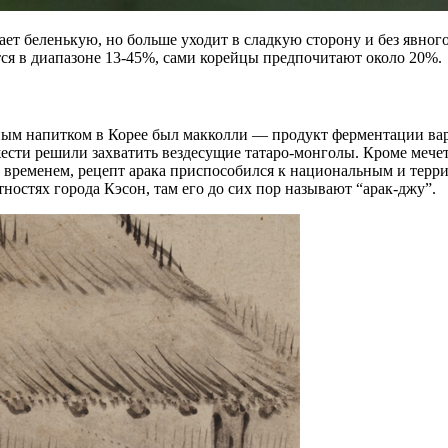
т беленькую, но больше уходит в сладкую сторону и без явног
ется в диапазоне 13-45%, сами корейцы предпочитают около 20%.
м напитком в Корее был макколли — продукт ферментации варен
ежести решили захватить вездесущие татаро-монголы. Кроме мече
Со временем, рецепт арака приспособился к национальным и тер
ностях города Кэсон, там его до сих пор называют “арак-джу”.