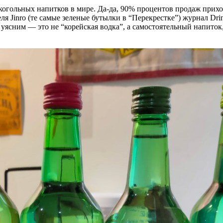
когольных напитков в мире. Да-да, 90% процентов продаж приход
я Jinro (те самые зеленые бутылки в “Перекрестке”) журнал Drink
уясним — это не “корейская водка”, а самостоятельный напиток,