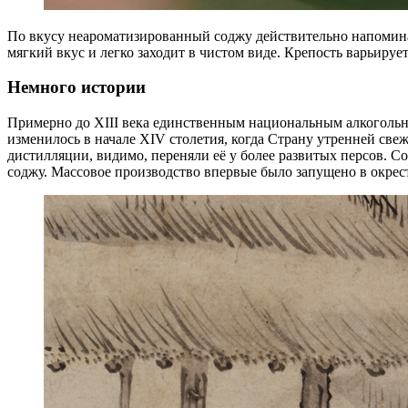
По вкусу неароматизированный соджу действительно напоминае
мягкий вкус и легко заходит в чистом виде. Крепость варьиру
Немного истории
Примерно до XIII века единственным национальным алкогольны
изменилось в начале XIV столетия, когда Страну утренней св
дистилляции, видимо, переняли её у более развитых персов. 
соджу. Массовое производство впервые было запущено в окрест